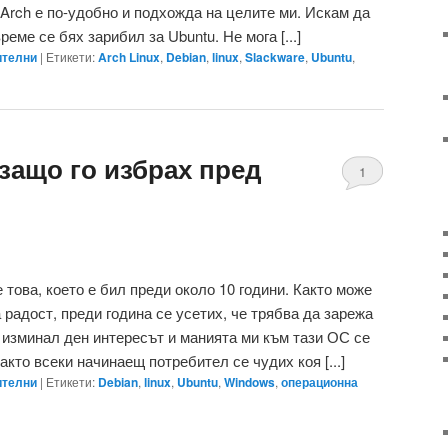
Arch е по-удобно и подхожда на целите ми. Искам да
реме се бях зарибил за Ubuntu. Не мога [...]
телни
|
Етикети:
Arch Linux
,
Debian
,
linux
,
Slackware
,
Ubuntu
,
 защо го избрах пред
1
 това, което е бил преди около 10 години. Както може
а радост, преди година се усетих, че трябва да зарежа
 изминал ден интересът и манията ми към тази ОС се
акто всеки начинаещ потребител се чудих коя [...]
телни
|
Етикети:
Debian
,
linux
,
Ubuntu
,
Windows
,
операционна