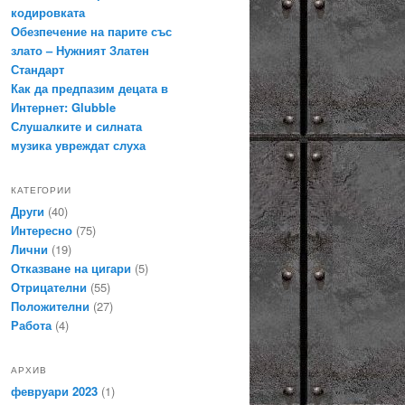
кодировката
Обезпечение на парите със
злато – Нужният Златен
Стандарт
Как да предпазим децата в
Интернет: Glubble
Слушалките и силната
музика увреждат слуха
КАТЕГОРИИ
Други
(40)
Интересно
(75)
Лични
(19)
Отказване на цигари
(5)
Отрицателни
(55)
Положителни
(27)
Работа
(4)
АРХИВ
февруари 2023
(1)