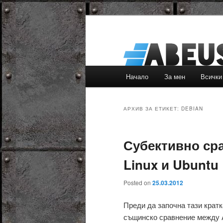
Основно
Начало
За мен
Всички
Към
Към
меню
основното
вторичното
АРХИВ ЗА ЕТИКЕТ:
DEBIAN
съдържание
съдържание
Субективно ср
Linux и Ubuntu
Posted on
25.03.2012
Преди да започна тази кратк
същинско сравнение между Ar