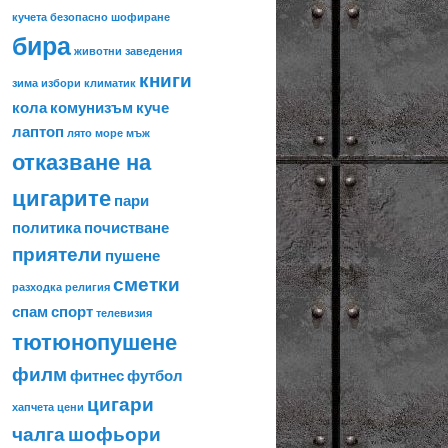
кучета
безопасно шофиране
бира
животни
заведения
книги
зима
избори
климатик
кола
комунизъм
куче
лаптоп
лято
море
мъж
отказване на
цигарите
пари
политика
почистване
приятели
пушене
сметки
разходка
религия
спам
спорт
телевизия
тютюнопушене
филм
фитнес
футбол
цигари
хапчета
цени
чалга
шофьори