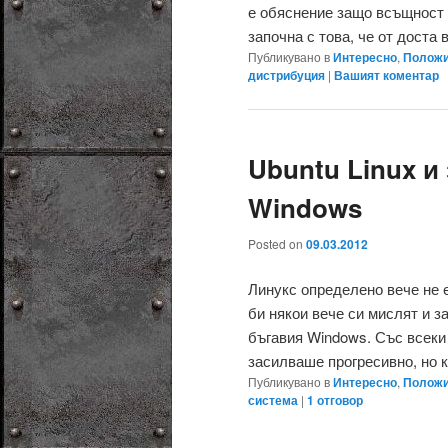
е обяснение защо всъщност 
започна с това, че от доста в
Публикувано в
Интересно
,
Положи
дистрибуция
|
Вашият коментар
Ubuntu Linux и
Windows
Posted on
09.03.2012
Линукс определено вече не е
би някои вече си мислят и з
бъгавия Windows. Със всеки
засилваше прогресивно, но к
Публикувано в
Интересно
,
Положи
система
|
1
отговор