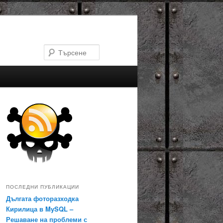
Търсене
ПОСЛЕДНИ ПУБЛИКАЦИИ
Дългата фоторазходка
Кирилица в MySQL –
Решаване на проблеми с