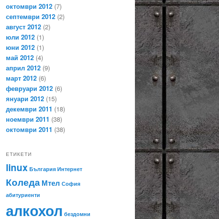
октомври 2012
(7)
септември 2012
(2)
август 2012
(2)
юли 2012
(1)
юни 2012
(1)
май 2012
(4)
април 2012
(9)
март 2012
(6)
февруари 2012
(6)
януари 2012
(15)
декември 2011
(18)
ноември 2011
(38)
октомври 2011
(38)
ЕТИКЕТИ
linux
България
Интернет
Коледа
Мтел
София
абитуриенти
алкохол
бездомни