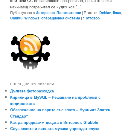
към тази ОС се засилваше прогресивно, но както всеки
начинаещ потребител се чудих коя [...]
Публикувано в
Интересно
,
Положителни
|
Етикети:
Debian
,
linux
,
Ubuntu
,
Windows
,
операционна система
|
1
отговор
ПОСЛЕДНИ ПУБЛИКАЦИИ
Дългата фоторазходка
Кирилица в MySQL – Решаване на проблеми с
кодировката
Обезпечение на парите със злато – Нужният Златен
Стандарт
Как да предпазим децата в Интернет: Glubble
Слушалките и силната музика увреждат слуха