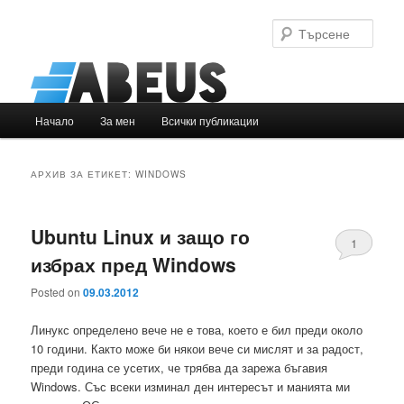
Търс
Основно
Начало
За мен
Всички публикации
Към
Към
меню
основното
вторичното
АРХИВ ЗА ЕТИКЕТ:
WINDOWS
съдържание
съдържание
Ubuntu Linux и защо го
1
избрах пред Windows
Posted on
09.03.2012
Линукс определено вече не е това, което е бил преди около
10 години. Както може би някои вече си мислят и за радост,
преди година се усетих, че трябва да зарежа бъгавия
Windows. Със всеки изминал ден интересът и манията ми