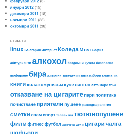
февруари 2012
(6)
януари 2012
(15)
декември 2011
(18)
ноември 2011
(38)
октомври 2011
(38)
ЕТИКЕТИ
linux
Коледа
Мтел
България
Интернет
София
алкохол
абитуриенти
бездомни кучета
безопасно
бира
шофиране
животни
заведения
зима
избори
климатик
книги
кола
комунизъм
куче
лаптоп
лято
море
мъж
отказване на цигарите
пари
политика
приятели
почистване
пушене
разходка
религия
тютюнопушене
сметки
спам
спорт
телевизия
филм
цигари
чалга
фитнес
футбол
хапчета
цени
шофьори