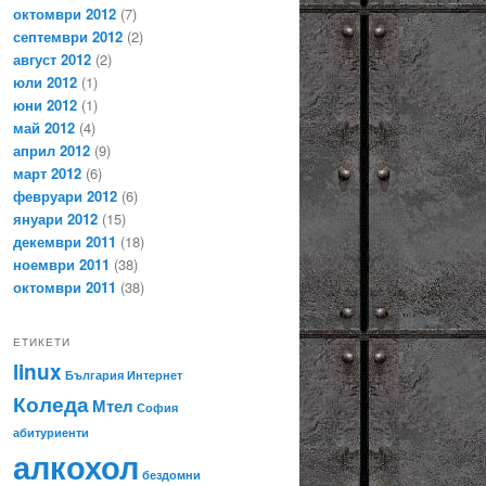
октомври 2012
(7)
септември 2012
(2)
август 2012
(2)
юли 2012
(1)
юни 2012
(1)
май 2012
(4)
април 2012
(9)
март 2012
(6)
февруари 2012
(6)
януари 2012
(15)
декември 2011
(18)
ноември 2011
(38)
октомври 2011
(38)
ЕТИКЕТИ
linux
България
Интернет
Коледа
Мтел
София
абитуриенти
алкохол
бездомни