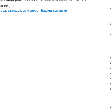
ее [...]
сурд
,
държава
,
емигрирам
|
Вашият коментар