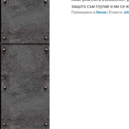
защото съм глупав и ми се жив
Публикувано в
Лични
|
Етикети:
аб