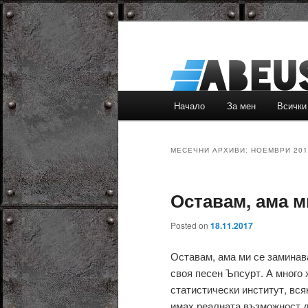
Основно
Начало
За мен
Всички
Към
Към
меню
основното
вторичното
МЕСЕЧНИ АРХИВИ:
НОЕМВРИ 201
съдържание
съдържание
Оставам, ама м
Posted on
18.11.2017
Оставам, ама ми се заминава
своя песен Ъпсурт. А много
статистически институт, вся
имах реалната възможност д