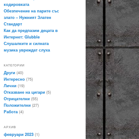
кодировката
Обезпечение на парите със
злато – Нужният Златен
Стандарт
Как да предпазим децата в
Интернет: Glubble
Слушалките и силната
музика увреждат слуха
КАТЕГОРИИ
Други
(40)
Интересно
(75)
Лични
(19)
Отказване на цигари
(5)
Отрицателни
(55)
Положителни
(27)
Работа
(4)
АРХИВ
февруари 2023
(1)