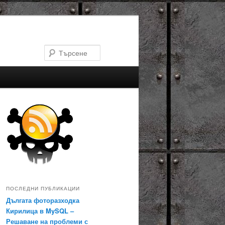
Търсене
ПОСЛЕДНИ ПУБЛИКАЦИИ
Дългата фоторазходка
Кирилица в MySQL –
Решаване на проблеми с