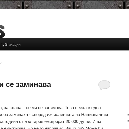
 публикации
7
и се заминава
, за слава – не ми се занимава. Това пееха в една
 хора заминаха - според изчисленията на Националния
ка година от България емигрират 20 000 души. И аз
а емигрирам. Но не го направих. Защо ли? Може би,