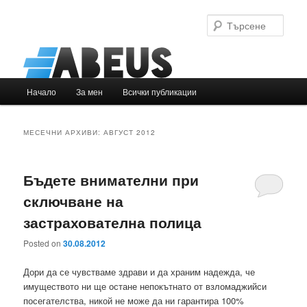
Търс
Основно
Начало
За мен
Всички публикации
Към
Към
меню
основното
вторичното
МЕСЕЧНИ АРХИВИ:
АВГУСТ 2012
съдържание
съдържание
Бъдете внимателни при
сключване на
застрахователна полица
Posted on
30.08.2012
Дори да се чувстваме здрави и да храним надежда, че
имуществото ни ще остане непокътнато от взломаджийси
посегателства, никой не може да ни гарантира 100%