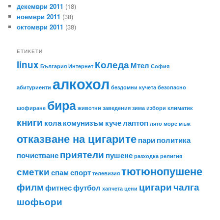
декември 2011
(18)
ноември 2011
(38)
октомври 2011
(38)
ЕТИКЕТИ
linux
Коледа
Мтел
България
Интернет
София
алкохол
абитуриенти
бездомни кучета
безопасно
бира
шофиране
животни
заведения
зима
избори
климатик
книги
кола
комунизъм
куче
лаптоп
лято
море
мъж
отказване на цигарите
пари
политика
приятели
почистване
пушене
разходка
религия
тютюнопушене
сметки
спам
спорт
телевизия
филм
цигари
чалга
фитнес
футбол
хапчета
цени
шофьори