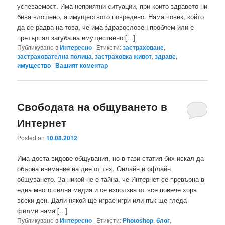
успеваемост. Има неприятни ситуации, при които здравето ни
бива влошено, а имуществото повредено. Няма човек, който
да се радва на това, че има здравословен проблем или е
претърпял загуба на имуществено [...]
Публикувано в
Интересно
|
Етикети:
застраховане
,
застрахователна полица
,
застраховка живот
,
здраве
,
имущество
|
Вашият коментар
Свободата на общуването в
Интернет
Posted on
10.08.2012
Има доста видове общувания, но в тази статия бих искал да
обърна внимание на две от тях. Онлайн и офлайн
общуването. За никой не е тайна, че Интернет се превърна в
една много силна медия и се използва от все повече хора
всеки ден. Дали някой ще играе игри или пък ще гледа
филми няма [...]
Публикувано в
Интересно
|
Етикети:
Photoshop
,
блог
,