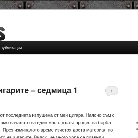
 публикации
игарите – седмица 1
1
от последната изпушена от мен цигара. Наясно съм с
само началото на един много дълъг процес на борба
. През изминалото време изчетох доста материал по
то на цигарите. Видях, че много хора са правили