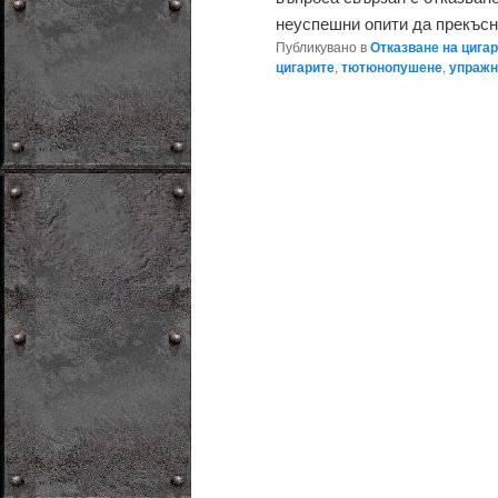
неуспешни опити да прекъсна
Публикувано в
Отказване на цига
цигарите
,
тютюнопушене
,
упражн