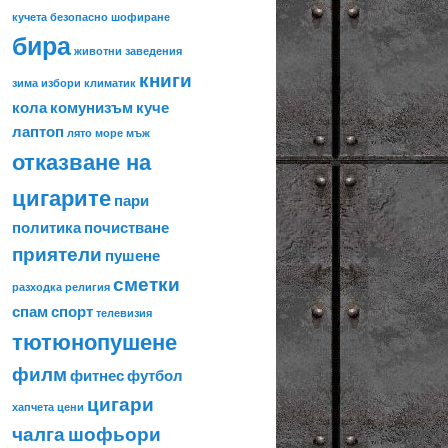
кучета
безопасно шофиране
бира
животни
заведения
книги
зима
избори
климатик
кола
комунизъм
куче
лаптоп
лято
море
мъж
отказване на
цигарите
пари
политика
почистване
приятели
пушене
сметки
разходка
религия
спам
спорт
телевизия
тютюнопушене
филм
фитнес
футбол
цигари
хапчета
цени
чалга
шофьори