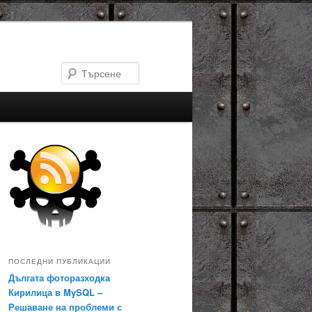
Търсене
ПОСЛЕДНИ ПУБЛИКАЦИИ
Дългата фоторазходка
Кирилица в MySQL –
Решаване на проблеми с