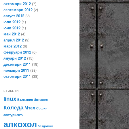
октомври 2012
(7)
септември 2012
(2)
август 2012
(2)
юли 2012
(1)
юни 2012
(1)
май 2012
(4)
април 2012
(9)
март 2012
(6)
февруари 2012
(6)
януари 2012
(15)
декември 2011
(18)
ноември 2011
(38)
октомври 2011
(38)
ЕТИКЕТИ
linux
България
Интернет
Коледа
Мтел
София
абитуриенти
алкохол
бездомни