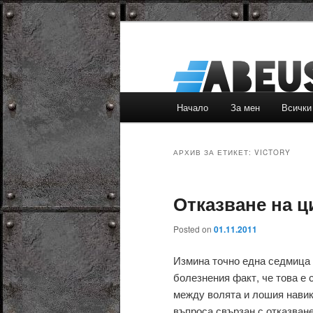
Основно
Начало
За мен
Всички
Към
Към
меню
основното
вторичното
АРХИВ ЗА ЕТИКЕТ:
VICTORY
съдържание
съдържание
Отказване на ц
Posted on
01.11.2011
Измина точно една седмица 
болезнения факт, че това е 
между волята и лошия навик
въпроса свързан с отказване