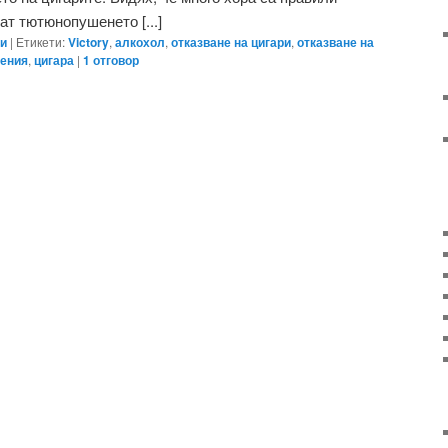
т тютюнопушенето [...]
ри
|
Етикети:
Victory
,
алкохол
,
отказване на цигари
,
отказване на
ения
,
цигара
|
1
отговор