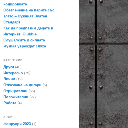
кодировката
Обезпечение на парите със
злато – Нужният Златен
Стандарт
Как да предпазим децата в
Интернет: Glubble
Слушалките и силната
музика увреждат слуха
КАТЕГОРИИ
Други
(40)
Интересно
(75)
Лични
(19)
Отказване на цигари
(5)
Отрицателни
(55)
Положителни
(27)
Работа
(4)
АРХИВ
февруари 2023
(1)