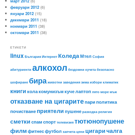
март 2012
(6)
февруари 2012
(6)
януари 2012
(15)
декември 2011
(18)
ноември 2011
(38)
октомври 2011
(38)
ЕТИКЕТИ
linux
Коледа
Мтел
България
Интернет
София
алкохол
абитуриенти
бездомни кучета
безопасно
бира
шофиране
животни
заведения
зима
избори
климатик
книги
кола
комунизъм
куче
лаптоп
лято
море
мъж
отказване на цигарите
пари
политика
приятели
почистване
пушене
разходка
религия
тютюнопушене
сметки
спам
спорт
телевизия
филм
цигари
чалга
фитнес
футбол
хапчета
цени