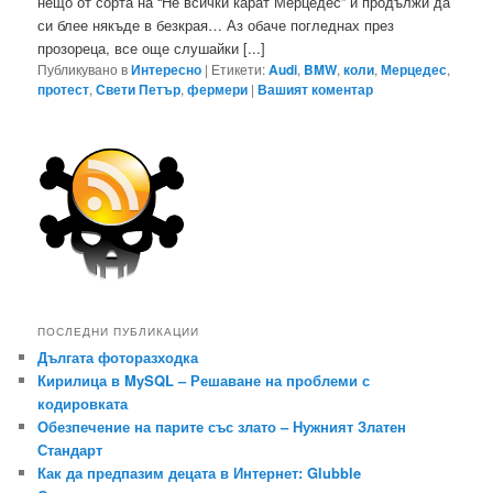
нещо от сорта на “Не всички карат Мерцедес” и продължи да
си блее някъде в безкрая… Аз обаче погледнах през
прозореца, все още слушайки [...]
Публикувано в
Интересно
|
Етикети:
Audi
,
BMW
,
коли
,
Мерцедес
,
протест
,
Свети Петър
,
фермери
|
Вашият коментар
ПОСЛЕДНИ ПУБЛИКАЦИИ
Дългата фоторазходка
Кирилица в MySQL – Решаване на проблеми с
кодировката
Обезпечение на парите със злато – Нужният Златен
Стандарт
Как да предпазим децата в Интернет: Glubble