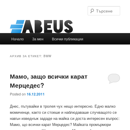
Търс
Основно
Начало
За мен
Всички публикации
Към
Към
меню
основното
вторичното
АРХИВ ЗА ЕТИКЕТ:
BMW
съдържание
съдържание
Мамо, защо всички карат
Мерцедес?
Posted on
16.12.2011
Днес, пътувайки в тролея чух нещо интересно. Едно малко
момиченце, както си стоеше и наблюдаваше случващото се
навън изведнъж зададе на майка си доста интересен въпрос:
Мамо, що всички карат Мерцедес? Майката промърмори