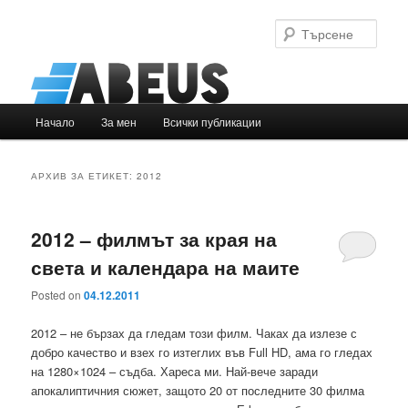
Търс
Основно
Начало
За мен
Всички публикации
Към
Към
меню
основното
вторичното
АРХИВ ЗА ЕТИКЕТ:
2012
съдържание
съдържание
2012 – филмът за края на
света и календара на маите
Posted on
04.12.2011
2012 – не бързах да гледам този филм. Чаках да излезе с
добро качество и взех го изтеглих във Full HD, ама го гледах
на 1280×1024 – съдба. Хареса ми. Най-вече заради
апокалиптичния сюжет, защото 20 от последните 30 филма