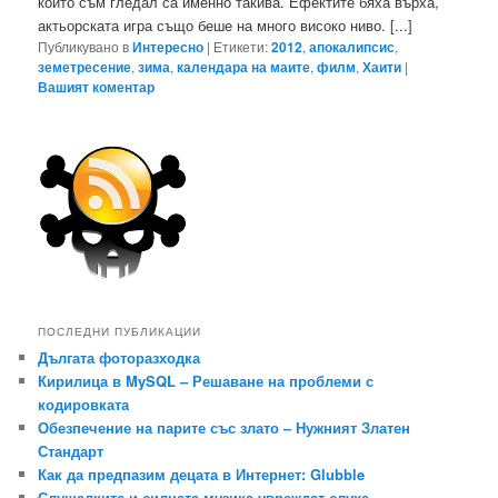
които съм гледал са именно такива. Ефектите бяха върха,
актьорската игра също беше на много високо ниво. [...]
Публикувано в
Интересно
|
Етикети:
2012
,
апокалипсис
,
земетресение
,
зима
,
календара на маите
,
филм
,
Хаити
|
Вашият коментар
ПОСЛЕДНИ ПУБЛИКАЦИИ
Дългата фоторазходка
Кирилица в MySQL – Решаване на проблеми с
кодировката
Обезпечение на парите със злато – Нужният Златен
Стандарт
Как да предпазим децата в Интернет: Glubble
Слушалките и силната музика увреждат слуха