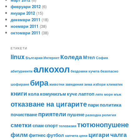
февруари 2012
(6)
януари 2012
(15)
декември 2011
(18)
ноември 2011
(38)
октомври 2011
(38)
ЕТИКЕТИ
linux
Коледа
Мтел
България
Интернет
София
алкохол
абитуриенти
бездомни кучета
безопасно
бира
шофиране
животни
заведения
зима
избори
климатик
книги
кола
комунизъм
куче
лаптоп
лято
море
мъж
отказване на цигарите
пари
политика
приятели
почистване
пушене
разходка
религия
тютюнопушене
сметки
спам
спорт
телевизия
филм
цигари
чалга
фитнес
футбол
хапчета
цени