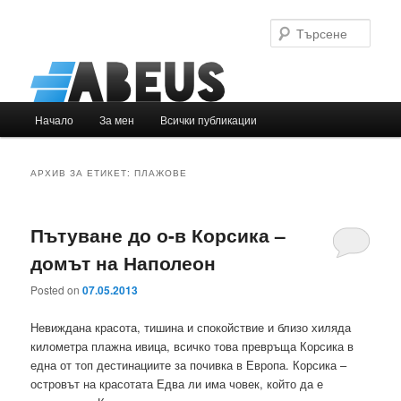
Търс
Основно
Начало
За мен
Всички публикации
Към
Към
меню
основното
вторичното
АРХИВ ЗА ЕТИКЕТ:
ПЛАЖОВЕ
съдържание
съдържание
Пътуване до о-в Корсика –
домът на Наполеон
Posted on
07.05.2013
Невиждана красота, тишина и спокойствие и близо хиляда
километра плажна ивица, всичко това превръща Корсика в
една от топ дестинациите за почивка в Европа. Корсика –
островът на красотата Едва ли има човек, който да е