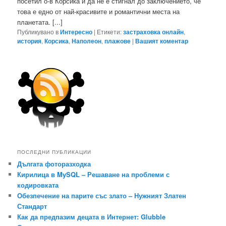
посетил о-в Корсика и да не е стигнал до заключението, че
това е едно от най-красивите и романтични места на
планетата. [...]
Публикувано в
Интересно
|
Етикети:
застраховка онлайн
,
история
,
Корсика
,
Наполеон
,
плажове
|
Вашият коментар
ПОСЛЕДНИ ПУБЛИКАЦИИ
Дългата фоторазходка
Кирилица в MySQL – Решаване на проблеми с
кодировката
Обезпечение на парите със злато – Нужният Златен
Стандарт
Как да предпазим децата в Интернет: Glubble