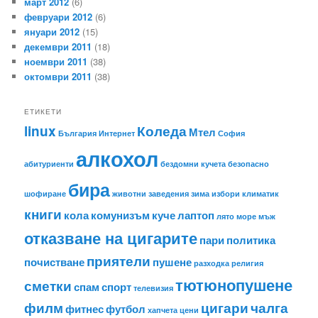
март 2012
(6)
февруари 2012
(6)
януари 2012
(15)
декември 2011
(18)
ноември 2011
(38)
октомври 2011
(38)
ЕТИКЕТИ
linux
Коледа
Мтел
България
Интернет
София
алкохол
абитуриенти
бездомни кучета
безопасно
бира
шофиране
животни
заведения
зима
избори
климатик
книги
кола
комунизъм
куче
лаптоп
лято
море
мъж
отказване на цигарите
пари
политика
приятели
почистване
пушене
разходка
религия
тютюнопушене
сметки
спам
спорт
телевизия
филм
цигари
чалга
фитнес
футбол
хапчета
цени