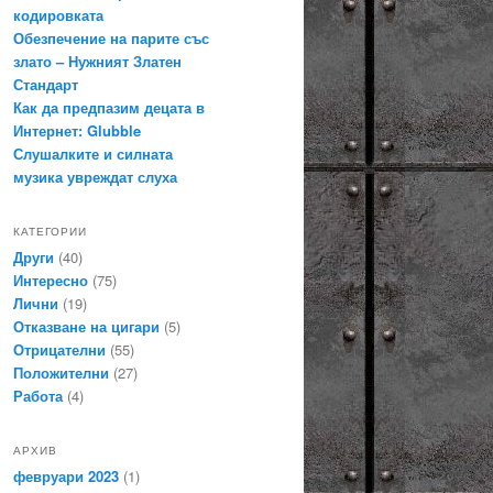
кодировката
Обезпечение на парите със
злато – Нужният Златен
Стандарт
Как да предпазим децата в
Интернет: Glubble
Слушалките и силната
музика увреждат слуха
КАТЕГОРИИ
Други
(40)
Интересно
(75)
Лични
(19)
Отказване на цигари
(5)
Отрицателни
(55)
Положителни
(27)
Работа
(4)
АРХИВ
февруари 2023
(1)