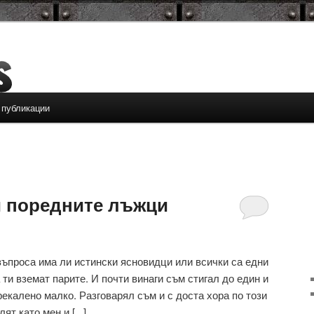
 публикации
 поредните лъжци
въпроса има ли истински ясновидци или всички са едни
 ти вземат парите. И почти винаги съм стигал до един и
прекалено малко. Разговарял съм и с доста хора по този
т като мен и [...]