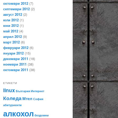
октомври 2012
(7)
септември 2012
(2)
август 2012
(2)
юли 2012
(1)
юни 2012
(1)
май 2012
(4)
април 2012
(9)
март 2012
(6)
февруари 2012
(6)
януари 2012
(15)
декември 2011
(18)
ноември 2011
(38)
октомври 2011
(38)
ЕТИКЕТИ
linux
България
Интернет
Коледа
Мтел
София
абитуриенти
алкохол
бездомни