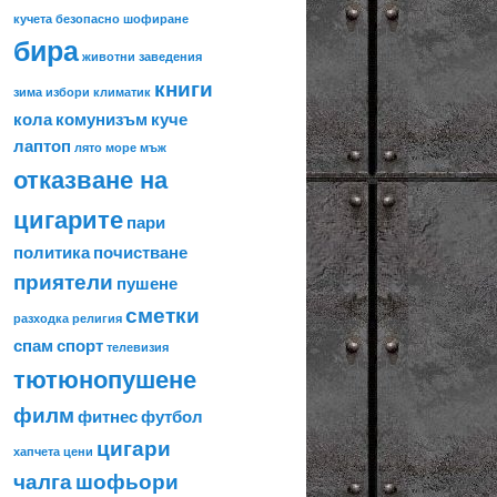
кучета
безопасно шофиране
бира
животни
заведения
книги
зима
избори
климатик
кола
комунизъм
куче
лаптоп
лято
море
мъж
отказване на
цигарите
пари
политика
почистване
приятели
пушене
сметки
разходка
религия
спам
спорт
телевизия
тютюнопушене
филм
фитнес
футбол
цигари
хапчета
цени
чалга
шофьори