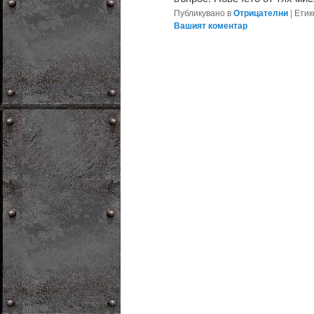
Публикувано в
Отрицателни
|
Етик
Вашият коментар