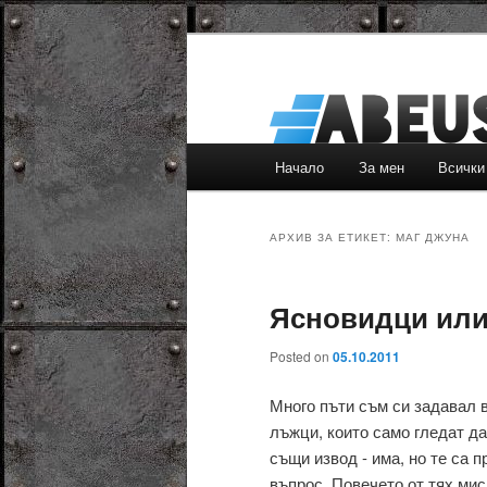
Основно
Начало
За мен
Всички
Към
Към
меню
основното
вторичното
АРХИВ ЗА ЕТИКЕТ:
МАГ ДЖУНА
съдържание
съдържание
Ясновидци или
Posted on
05.10.2011
Много пъти съм си задавал 
лъжци, които само гледат да
същи извод - има, но те са 
въпрос. Повечето от тях мисля