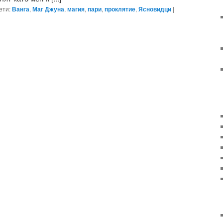
ети:
Ванга
,
Маг Джуна
,
магия
,
пари
,
проклятие
,
Ясновидци
|