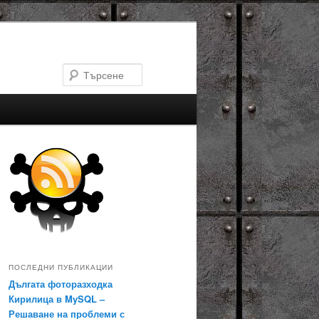
Търсене
ПОСЛЕДНИ ПУБЛИКАЦИИ
Дългата фоторазходка
Кирилица в MySQL –
Решаване на проблеми с