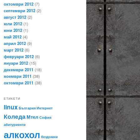
октомври 2012
(7)
септември 2012
(2)
август 2012
(2)
юли 2012
(1)
юни 2012
(1)
май 2012
(4)
април 2012
(9)
март 2012
(6)
февруари 2012
(6)
януари 2012
(15)
декември 2011
(18)
ноември 2011
(38)
октомври 2011
(38)
ЕТИКЕТИ
linux
България
Интернет
Коледа
Мтел
София
абитуриенти
алкохол
бездомни