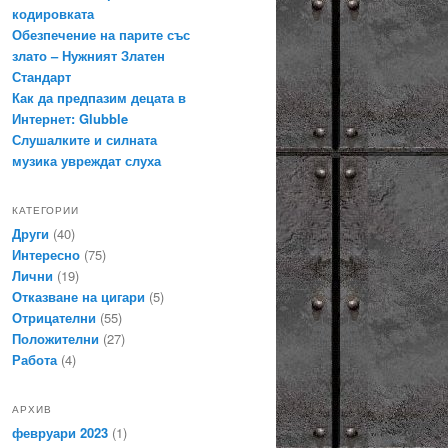
кодировката
Обезпечение на парите със
злато – Нужният Златен
Стандарт
Как да предпазим децата в
Интернет: Glubble
Слушалките и силната
музика увреждат слуха
КАТЕГОРИИ
Други
(40)
Интересно
(75)
Лични
(19)
Отказване на цигари
(5)
Отрицателни
(55)
Положителни
(27)
Работа
(4)
АРХИВ
февруари 2023
(1)