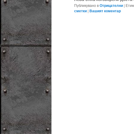
Публикувано в
Отрицателни
|
Етик
сметки
|
Вашият коментар