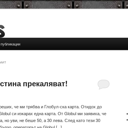
 публикации
МИТ
истина прекаляват!
реших, че ми трябва и Глобул-ска карта. Отидох до
lobul си изкарах една карта. От Globul ми заявиха, че
, но уви, не беше 50, а 30 лева. След като тези 30
ързо, операторът на Globul [...]