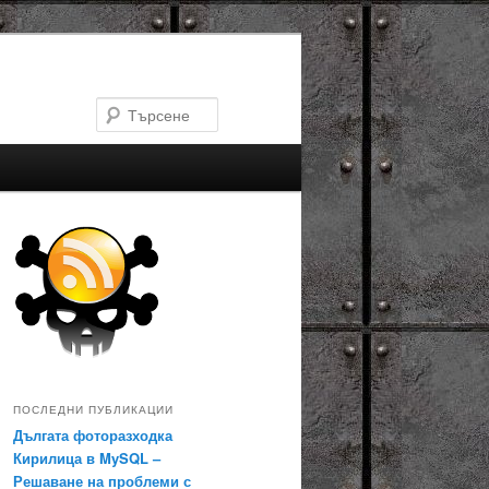
Търсене
ПОСЛЕДНИ ПУБЛИКАЦИИ
Дългата фоторазходка
Кирилица в MySQL –
Решаване на проблеми с