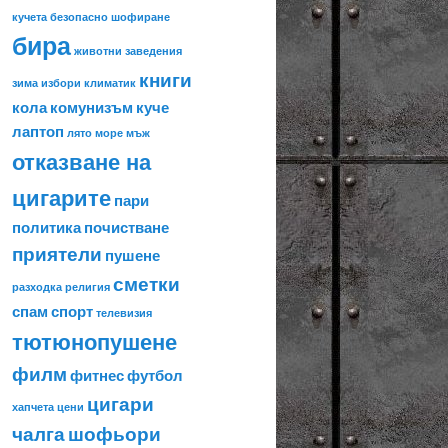
кучета
безопасно шофиране
бира
животни
заведения
книги
зима
избори
климатик
кола
комунизъм
куче
лаптоп
лято
море
мъж
отказване на
цигарите
пари
политика
почистване
приятели
пушене
сметки
разходка
религия
спам
спорт
телевизия
тютюнопушене
филм
фитнес
футбол
цигари
хапчета
цени
чалга
шофьори