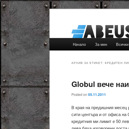
Основно
Начало
За мен
Всички
Към
Към
меню
основното
вторичното
АРХИВ ЗА ЕТИКЕТ:
КРЕДИТЕН ЛИ
съдържание
съдържание
Globul вече на
Posted on
05.11.2011
В края на предишния месец 
сити центъра и от офиса на G
кредитния ми лимит е 50 лева
лева бяха изговорени доста б