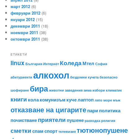
март 2012
(6)
февруари 2012
(6)
януари 2012
(15)
декември 2011
(18)
ноември 2011
(38)
октомври 2011
(38)
ЕТИКЕТИ
linux
Коледа
Мтел
България
Интернет
София
алкохол
абитуриенти
бездомни кучета
безопасно
бира
шофиране
животни
заведения
зима
избори
климатик
книги
кола
комунизъм
куче
лаптоп
лято
море
мъж
отказване на цигарите
пари
политика
приятели
почистване
пушене
разходка
религия
тютюнопушене
сметки
спам
спорт
телевизия