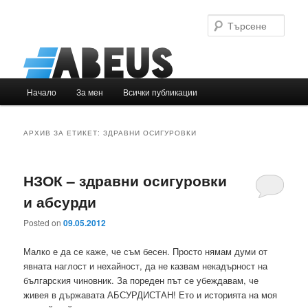
Търс
Основно
Начало
За мен
Всички публикации
Към
Към
меню
основното
вторичното
АРХИВ ЗА ЕТИКЕТ:
ЗДРАВНИ ОСИГУРОВКИ
съдържание
съдържание
НЗОК – здравни осигуровки
и абсурди
Posted on
09.05.2012
Малко е да се каже, че съм бесен. Просто нямам думи от
явната наглост и нехайност, да не казвам некадърност на
българския чиновник. За пореден път се убеждавам, че
живея в държавата АБСУРДИСТАН! Ето и историята на моя