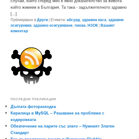
случай, който според мен е явно доказателство за живота
който живеем в България. Та така - задължителното здравно
[...]
Публикувано в
Други
|
Етикети:
абсурд
,
здравна каса
,
здравни
осигуровки
,
здравно осигуряване
,
лихва
,
НЗОК
|
Вашият
коментар
ПОСЛЕДНИ ПУБЛИКАЦИИ
Дългата фоторазходка
Кирилица в MySQL – Решаване на проблеми с
кодировката
Обезпечение на парите със злато – Нужният Златен
Стандарт
Как да предпазим децата в Интернет: Glubble