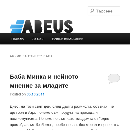
Търс
Основно
Начало
За мен
Всички публикации
Към
Към
меню
основното
вторичното
АРХИВ ЗА ЕТИКЕТ:
БАБА
съдържание
съдържание
Баба Минка и нейното
мнение за младите
Posted on
05.10.2011
Днес, на този свят ден, след дълги размисли, осъзнах, че
ще горя в Ада, понеже съм продукт на прехода и
посткомунизма. Понеже не съм като младежта от "едно
време", а съм безбожен, необразован, без морал и ценностна