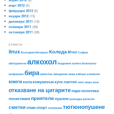
март 2012
(6)
февруари 2012
(6)
януари 2012
(15)
декември 2011
(18)
ноември 2011
(38)
октомври 2011
(38)
ЕТИКЕТИ
linux
Коледа
Мтел
България
Интернет
София
алкохол
абитуриенти
бездомни кучета
безопасно
бира
шофиране
животни
заведения
зима
избори
климатик
книги
кола
комунизъм
куче
лаптоп
лято
море
мъж
отказване на цигарите
пари
политика
приятели
почистване
пушене
разходка
религия
тютюнопушене
сметки
спам
спорт
телевизия