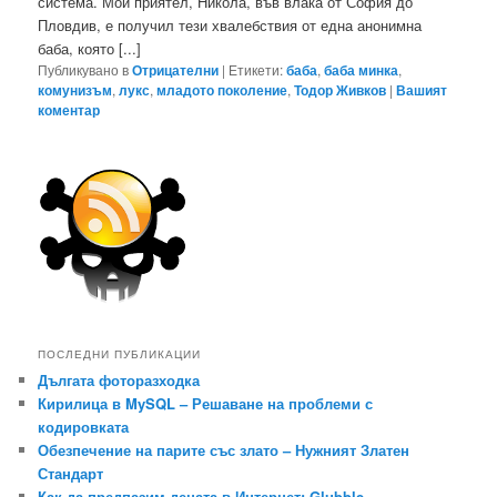
система. Мой приятел, Никола, във влака от София до
Пловдив, е получил тези хвалебствия от една анонимна
баба, която [...]
Публикувано в
Отрицателни
|
Етикети:
баба
,
баба минка
,
комунизъм
,
лукс
,
младото поколение
,
Тодор Живков
|
Вашият
коментар
ПОСЛЕДНИ ПУБЛИКАЦИИ
Дългата фоторазходка
Кирилица в MySQL – Решаване на проблеми с
кодировката
Обезпечение на парите със злато – Нужният Златен
Стандарт
Как да предпазим децата в Интернет: Glubble