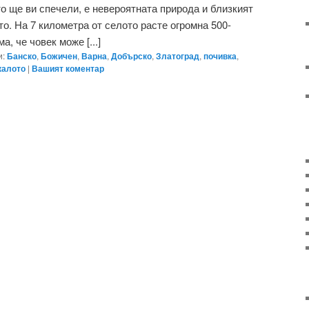
о ще ви спечели, е невероятната природа и близкият
о. На 7 километра от селото расте огромна 500-
а, че човек може [...]
и:
Банско
,
Божичен
,
Варна
,
Добърско
,
Златоград
,
почивка
,
алото
|
Вашият коментар