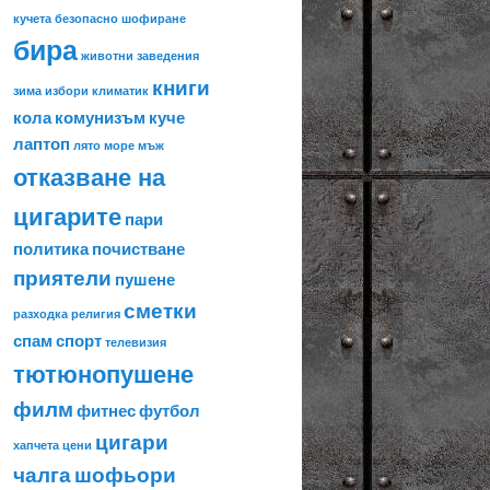
кучета
безопасно шофиране
бира
животни
заведения
книги
зима
избори
климатик
кола
комунизъм
куче
лаптоп
лято
море
мъж
отказване на
цигарите
пари
политика
почистване
приятели
пушене
сметки
разходка
религия
спам
спорт
телевизия
тютюнопушене
филм
фитнес
футбол
цигари
хапчета
цени
чалга
шофьори