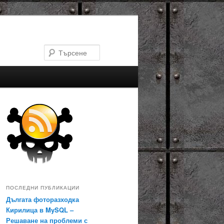
Търсене
ПОСЛЕДНИ ПУБЛИКАЦИИ
Дългата фоторазходка
Кирилица в MySQL –
Решаване на проблеми с