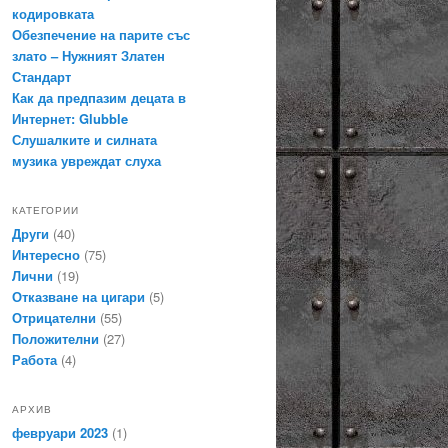
кодировката
Обезпечение на парите със
злато – Нужният Златен
Стандарт
Как да предпазим децата в
Интернет: Glubble
Слушалките и силната
музика увреждат слуха
КАТЕГОРИИ
Други
(40)
Интересно
(75)
Лични
(19)
Отказване на цигари
(5)
Отрицателни
(55)
Положителни
(27)
Работа
(4)
АРХИВ
февруари 2023
(1)