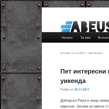
Основно
Начало
За мен
Всички
Към
Към
меню
основното
вторичното
АРХИВ ЗА ЕТИКЕТ:
ШИПКОВО
съдържание
съдържание
Пет интересни 
уикенда
Posted on
22.11.2011
Добърско Рила е нещо неверо
омръзне. Затова oставете с