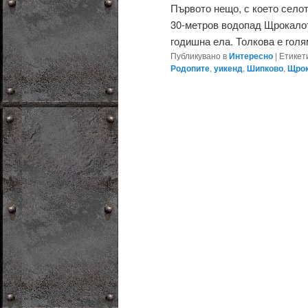
Първото нещо, с което селот
30-метров водопад Щрокалот
годишна ела. Толкова е голям
Публикувано в
Интересно
|
Етикет
Родопите
,
уикенд
,
Шипково
,
Щрок