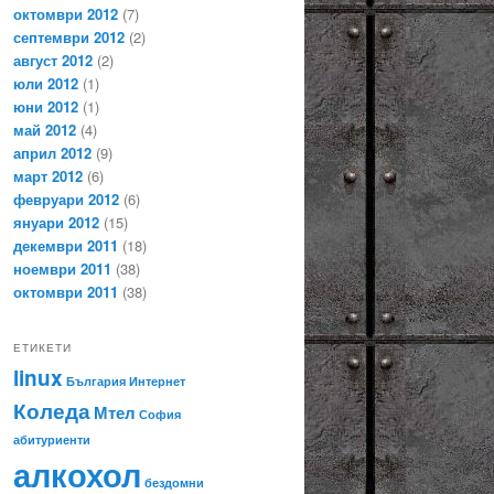
октомври 2012
(7)
септември 2012
(2)
август 2012
(2)
юли 2012
(1)
юни 2012
(1)
май 2012
(4)
април 2012
(9)
март 2012
(6)
февруари 2012
(6)
януари 2012
(15)
декември 2011
(18)
ноември 2011
(38)
октомври 2011
(38)
ЕТИКЕТИ
linux
България
Интернет
Коледа
Мтел
София
абитуриенти
алкохол
бездомни