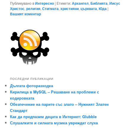
Публикувано в
Интересно
|
Етикети:
Архангел
,
Библията
,
Иисус
Христос
,
религия
,
Стигмата
,
християни
,
църквата
,
Юда
|
Вашият коментар
ПОСЛЕДНИ ПУБЛИКАЦИИ
Дългата фоторазходка
Кирилица в MySQL – Решаване на проблеми с
кодировката
Обезпечение на парите със злато – Нужният Златен
Стандарт
Как да предпазим децата в Интернет: Glubble
Слушалките и силната музика увреждат слуха