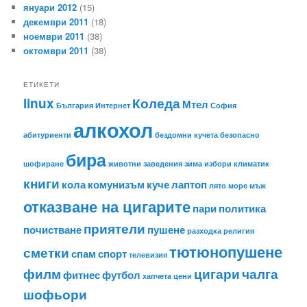
януари 2012
(15)
декември 2011
(18)
ноември 2011
(38)
октомври 2011
(38)
ЕТИКЕТИ
linux
Коледа
Мтел
България
Интернет
София
алкохол
абитуриенти
бездомни кучета
безопасно
бира
шофиране
животни
заведения
зима
избори
климатик
книги
кола
комунизъм
куче
лаптоп
лято
море
мъж
отказване на цигарите
пари
политика
приятели
почистване
пушене
разходка
религия
тютюнопушене
сметки
спам
спорт
телевизия
филм
цигари
чалга
фитнес
футбол
хапчета
цени
шофьори