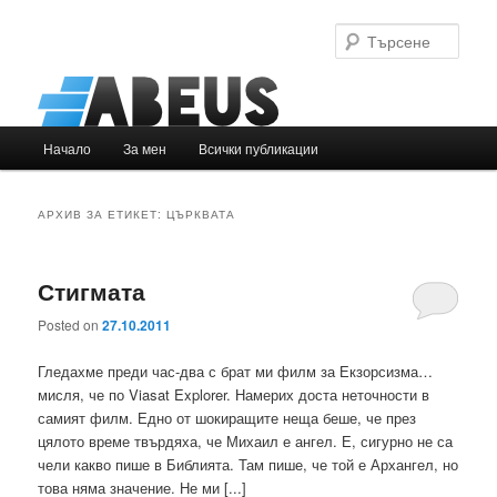
Търс
Основно
Начало
За мен
Всички публикации
Към
Към
меню
основното
вторичното
АРХИВ ЗА ЕТИКЕТ:
ЦЪРКВАТА
съдържание
съдържание
Стигмата
Posted on
27.10.2011
Гледахме преди час-два с брат ми филм за Екзорсизма…
мисля, че по Viasat Explorer. Намерих доста неточности в
самият филм. Едно от шокиращите неща беше, че през
цялото време твърдяха, че Михаил е ангел. Е, сигурно не са
чели какво пише в Библията. Там пише, че той е Архангел, но
това няма значение. Не ми [...]