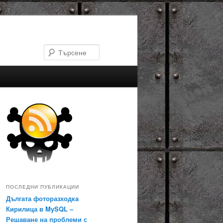
Търсене
ПОСЛЕДНИ ПУБЛИКАЦИИ
Дългата фоторазходка
Кирилица в MySQL –
Решаване на проблеми с