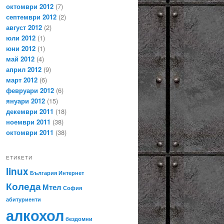
октомври 2012
(7)
септември 2012
(2)
август 2012
(2)
юли 2012
(1)
юни 2012
(1)
май 2012
(4)
април 2012
(9)
март 2012
(6)
февруари 2012
(6)
януари 2012
(15)
декември 2011
(18)
ноември 2011
(38)
октомври 2011
(38)
ЕТИКЕТИ
linux
България
Интернет
Коледа
Мтел
София
абитуриенти
алкохол
бездомни