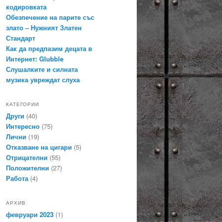
кодировката
Обезпечение на парите със
злато – Нужният Златен
Стандарт
Как да предпазим децата в
Интернет: Glubble
Слушалките и силната
музика увреждат слуха
КАТЕГОРИИ
Други
(40)
Интересно
(75)
Лични
(19)
Отказване на цигари
(5)
Отрицателни
(55)
Положителни
(27)
Работа
(4)
АРХИВ
февруари 2023
(1)