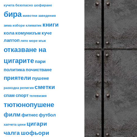
кучета
безопасно шофиране
бира
животни
заведения
книги
зима
избори
климатик
кола
комунизъм
куче
лаптоп
лято
море
мъж
отказване на
цигарите
пари
политика
почистване
приятели
пушене
сметки
разходка
религия
спам
спорт
телевизия
тютюнопушене
филм
фитнес
футбол
цигари
хапчета
цени
чалга
шофьори