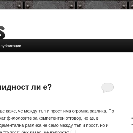
 публикации
лидност ли е?
 ще каже, че между тъп и прост има огромна разлика. По
жат филолозите за компетентен отговор, но аз, в
даментална разлика не само между тъп и прост, но и
“тъпост” бих казал, че въпросът [...]