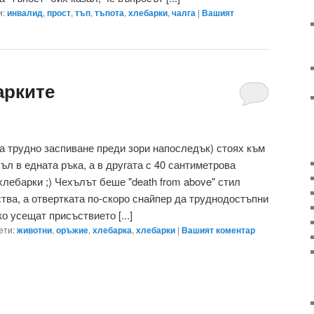
и:
инвалид
,
прост
,
тъп
,
тъпота
,
хлебарки
,
чалга
|
Вашият
арките
ва трудно заспиване преди зори напоследък) стоях към
хъл в едната ръка, а в другата с 40 сантиметрова
хлебарки ;) Чехълът беше "death from above" стил
тва, а отвертката по-скоро снайпер да труднодостъпни
о усещат присъствието [...]
ети:
животни
,
оръжие
,
хлебарка
,
хлебарки
|
Вашият коментар