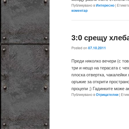
Публикувано в
Интересно
|
Етикет
коментар
3:0 срещу хлеб
Posted on
07.10.2011
Преди няколко вечери (с то
три и нещо на терасата с че
плоска отвертка, чакалейки 
оръжие за открити пространс
процепи ;) Гадинките може ак
Публикувано в
Отрицателни
|
Етик