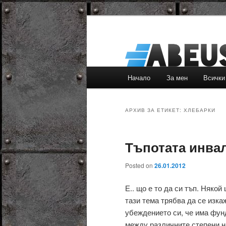
Основно
Начало
За мен
Всички
Към
Към
меню
основното
вторичното
АРХИВ ЗА ЕТИКЕТ:
ХЛЕБАРКИ
съдържание
съдържание
Тъпотата инва
Posted on
26.01.2012
Е.. що е то да си тъп. Някой
тази тема трябва да се изка
убеждението си, че има фун
между различните степени на 