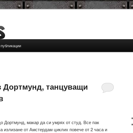
 публикации
в Дортмунд, танцуващи
в
о Дортмунд, макар да си умрях от студ. Все пак
а излизане от Амстердам циклих повече от 2 часа и