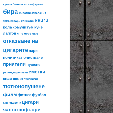
кучета
безопасно шофиране
бира
животни
заведения
книги
зима
избори
климатик
кола
комунизъм
куче
лаптоп
лято
море
мъж
отказване на
цигарите
пари
политика
почистване
приятели
пушене
сметки
разходка
религия
спам
спорт
телевизия
тютюнопушене
филм
фитнес
футбол
цигари
хапчета
цени
чалга
шофьори