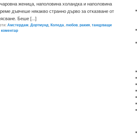
 чаровна женица, наполовина холандка и наполовина
време дъвчеше някакво странно дърво за отказване от
ясване. Беше [...]
ети:
Амстердам
,
Дортмунд
,
Коледа
,
любов
,
ракия
,
танцуващи
 коментар