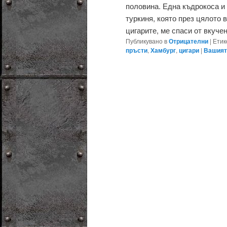
половина. Една къдрокоса и
туркиня, която през цялото 
цигарите, ме спаси от вкучен
Публикувано в
Отрицателни
|
Етик
пръсти
,
Хамбург
,
цигари
|
Вашият