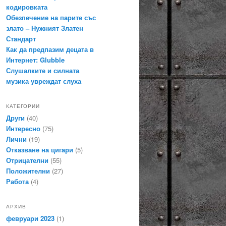
кодировката
Обезпечение на парите със
злато – Нужният Златен
Стандарт
Как да предпазим децата в
Интернет: Glubble
Слушалките и силната
музика увреждат слуха
КАТЕГОРИИ
Други
(40)
Интересно
(75)
Лични
(19)
Отказване на цигари
(5)
Отрицателни
(55)
Положителни
(27)
Работа
(4)
АРХИВ
февруари 2023
(1)