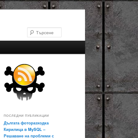
Търсене
ПОСЛЕДНИ ПУБЛИКАЦИИ
Дългата фоторазходка
Кирилица в MySQL –
Решаване на проблеми с