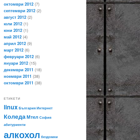
октомври 2012
(7)
септември 2012
(2)
август 2012
(2)
юли 2012
(1)
юни 2012
(1)
май 2012
(4)
април 2012
(9)
март 2012
(6)
февруари 2012
(6)
януари 2012
(15)
декември 2011
(18)
ноември 2011
(38)
октомври 2011
(38)
ЕТИКЕТИ
linux
България
Интернет
Коледа
Мтел
София
абитуриенти
алкохол
бездомни