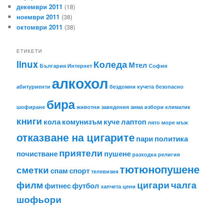
декември 2011
(18)
ноември 2011
(38)
октомври 2011
(38)
ЕТИКЕТИ
linux
Коледа
Мтел
България
Интернет
София
алкохол
абитуриенти
бездомни кучета
безопасно
бира
шофиране
животни
заведения
зима
избори
климатик
книги
кола
комунизъм
куче
лаптоп
лято
море
мъж
отказване на цигарите
пари
политика
приятели
почистване
пушене
разходка
религия
тютюнопушене
сметки
спам
спорт
телевизия
филм
цигари
чалга
фитнес
футбол
хапчета
цени
шофьори