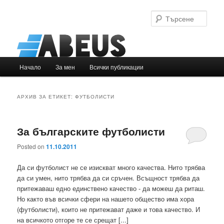
Търс
Основно
Начало
За мен
Всички публикации
Към
Към
меню
основното
вторичното
АРХИВ ЗА ЕТИКЕТ:
ФУТБОЛИСТИ
съдържание
съдържание
За българските футболисти
Posted on
11.10.2011
Да си футболист не се изискват много качества. Нито трябва
да си умен, нито трябва да си сръчен. Всъщност трябва да
притежаваш едно единствено качество - да можеш да риташ.
Но както във всички сфери на нашето общество има хора
(футболисти), които не притежават даже и това качество. И
на всичкото отгоре те се срещат [...]