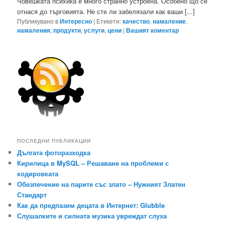
Човешката психика е много странно устроена. Особено що се
отнася до търговията. Не сте ли забелязали как ваши [...]
Публикувано в
Интересно
|
Етикети:
качество
,
намаление
,
намаления
,
продукти
,
услуги
,
цени
|
Вашият коментар
ПОСЛЕДНИ ПУБЛИКАЦИИ
Дългата фоторазходка
Кирилица в MySQL – Решаване на проблеми с
кодировката
Обезпечение на парите със злато – Нужният Златен
Стандарт
Как да предпазим децата в Интернет: Glubble
Слушалките и силната музика увреждат слуха