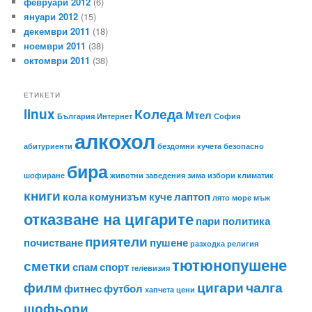
февруари 2012
(6)
януари 2012
(15)
декември 2011
(18)
ноември 2011
(38)
октомври 2011
(38)
ЕТИКЕТИ
linux
Коледа
Мтел
България
Интернет
София
алкохол
абитуриенти
бездомни кучета
безопасно
бира
шофиране
животни
заведения
зима
избори
климатик
книги
кола
комунизъм
куче
лаптоп
лято
море
мъж
отказване на цигарите
пари
политика
приятели
почистване
пушене
разходка
религия
тютюнопушене
сметки
спам
спорт
телевизия
филм
цигари
чалга
фитнес
футбол
хапчета
цени
шофьори