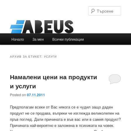
Търс
Основно
Начало
За мен
Всички публикации
Към
Към
меню
основното
вторичното
АРХИВ ЗА ЕТИКЕТ:
УСЛУГИ
съдържание
съдържание
Намалени цени на продукти
и услуги
Posted on
07.11.2011
Предполагам всеки от Вас някога се е чудил защо даден
продукт не се продава, въпреки че изглежда великолепен на
пръв поглед. Дали причината е във вас или в самия продукт?
Причината най-вероятно е заложена в психиката на човек.