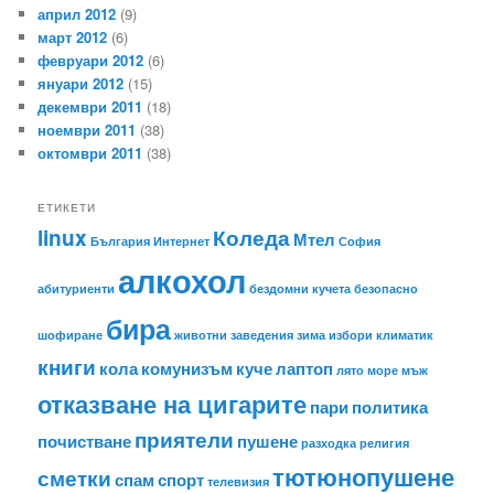
април 2012
(9)
март 2012
(6)
февруари 2012
(6)
януари 2012
(15)
декември 2011
(18)
ноември 2011
(38)
октомври 2011
(38)
ЕТИКЕТИ
linux
Коледа
Мтел
България
Интернет
София
алкохол
абитуриенти
бездомни кучета
безопасно
бира
шофиране
животни
заведения
зима
избори
климатик
книги
кола
комунизъм
куче
лаптоп
лято
море
мъж
отказване на цигарите
пари
политика
приятели
почистване
пушене
разходка
религия
тютюнопушене
сметки
спам
спорт
телевизия