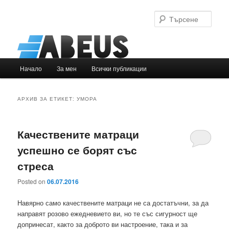
Търс
Основно
Начало
За мен
Всички публикации
Към
Към
меню
основното
вторичното
АРХИВ ЗА ЕТИКЕТ:
УМОРА
съдържание
съдържание
Качествените матраци
успешно се борят със
стреса
Posted on
06.07.2016
Навярно само качествените матраци не са достатъчни, за да
направят розово ежедневието ви, но те със сигурност ще
допринесат, както за доброто ви настроение, така и за