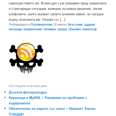
самочувствието ви. Всеки ден съм изправен пред напрегнати
и стресиращи ситуации, взимане на важни решения, лични
конфликти, които оказват своето влияние бавно, но сигурно
върху психиката ми. Оказва се, [...]
Публикувано в
Положителни
|
Етикети:
безсъние
,
здраве
,
матраци
,
напрежение
,
почивка
,
умора
|
Вашият коментар
ПОСЛЕДНИ ПУБЛИКАЦИИ
Дългата фоторазходка
Кирилица в MySQL – Решаване на проблеми с
кодировката
Обезпечение на парите със злато – Нужният Златен
Стандарт