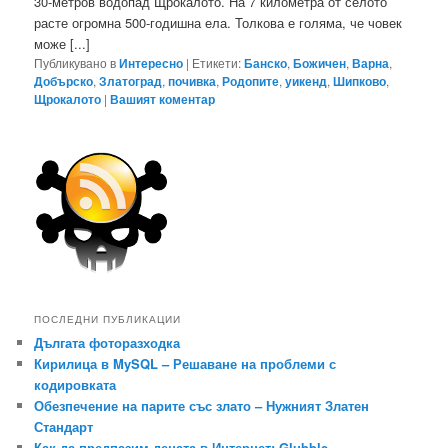
30-метров водопад Щрокалото. На 7 километра от селото
расте огромна 500-годишна ела. Толкова е голяма, че човек
може [...]
Публикувано в
Интересно
|
Етикети:
Банско
,
Божичен
,
Варна
,
Добърско
,
Златоград
,
почивка
,
Родопите
,
уикенд
,
Шипково
,
Щрокалото
|
Вашият коментар
ПОСЛЕДНИ ПУБЛИКАЦИИ
Дългата фоторазходка
Кирилица в MySQL – Решаване на проблеми с
кодировката
Обезпечение на парите със злато – Нужният Златен
Стандарт
Как да предпазим децата в Интернет: Glubble