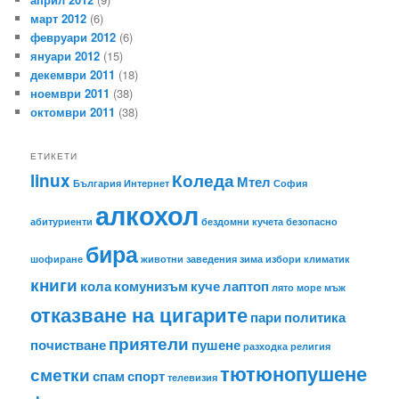
март 2012
(6)
февруари 2012
(6)
януари 2012
(15)
декември 2011
(18)
ноември 2011
(38)
октомври 2011
(38)
ЕТИКЕТИ
linux
Коледа
Мтел
България
Интернет
София
алкохол
абитуриенти
бездомни кучета
безопасно
бира
шофиране
животни
заведения
зима
избори
климатик
книги
кола
комунизъм
куче
лаптоп
лято
море
мъж
отказване на цигарите
пари
политика
приятели
почистване
пушене
разходка
религия
тютюнопушене
сметки
спам
спорт
телевизия