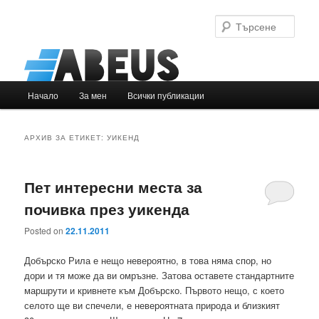
Търс
Основно
Начало
За мен
Всички публикации
Към
Към
меню
основното
вторичното
АРХИВ ЗА ЕТИКЕТ:
УИКЕНД
съдържание
съдържание
Пет интересни места за
почивка през уикенда
Posted on
22.11.2011
Добърско Рила е нещо невероятно, в това няма спор, но
дори и тя може да ви омръзне. Затова oставете стандартните
маршрути и кривнете към Добърско. Първото нещо, с което
селото ще ви спечели, е невероятната природа и близкият