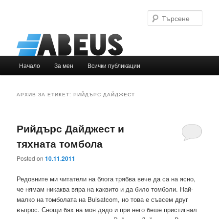
Търс
Основно
Начало
За мен
Всички публикации
Към
Към
меню
основното
вторичното
АРХИВ ЗА ЕТИКЕТ:
РИЙДЪРС ДАЙДЖЕСТ
съдържание
съдържание
Рийдърс Дайджест и
тяхната томбола
Posted on
10.11.2011
Редовните ми читатели на блога трябва вече да са на ясно,
че нямам никаква вяра на каквито и да било томболи. Най-
малко на томболата на Bulsatcom, но това е съвсем друг
въпрос. Снощи бях на моя дядо и при него беше пристигнал