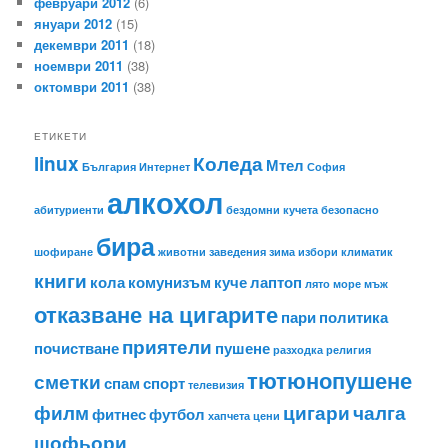
февруари 2012
(6)
януари 2012
(15)
декември 2011
(18)
ноември 2011
(38)
октомври 2011
(38)
ЕТИКЕТИ
linux
Коледа
Мтел
България
Интернет
София
алкохол
абитуриенти
бездомни кучета
безопасно
бира
шофиране
животни
заведения
зима
избори
климатик
книги
кола
комунизъм
куче
лаптоп
лято
море
мъж
отказване на цигарите
пари
политика
приятели
почистване
пушене
разходка
религия
тютюнопушене
сметки
спам
спорт
телевизия
филм
цигари
чалга
фитнес
футбол
хапчета
цени
шофьори