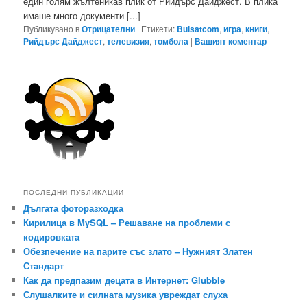
един голям жълтеникав плик от Рийдърс Дайджест. В плика
имаше много документи [...]
Публикувано в
Отрицателни
|
Етикети:
Bulsatcom
,
игра
,
книги
,
Рийдърс Дайджест
,
телевизия
,
томбола
|
Вашият коментар
ПОСЛЕДНИ ПУБЛИКАЦИИ
Дългата фоторазходка
Кирилица в MySQL – Решаване на проблеми с
кодировката
Обезпечение на парите със злато – Нужният Златен
Стандарт
Как да предпазим децата в Интернет: Glubble
Слушалките и силната музика увреждат слуха