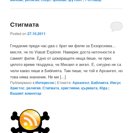
Стигмата
Posted on
27.10.2011
Гледахме преди час-два с брат ми филм за Екзорсизма…
мисля, че по Viasat Explorer. Намерих доста неточности в
самият филм. Едно от шокиращите неща беше, че през
цялото време твърдяха, че Михаил е ангел. Е, сигурно не са
чели какво пише в Библията. Там пише, че той е Архангел, но
това няма значение. Не ми [...]
Публикувано в
Интересно
|
Етикети:
Архангел
,
Библията
,
Иисус
Христос
,
религия
,
Стигмата
,
християни
,
църквата
,
Юда
|
Вашият коментар