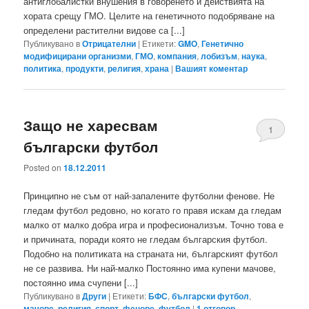
антиглобалистки внушения в говоренето и действията на
хората срещу ГМО. Целите на генетичното подобряване на
определени растителни видове са [...]
Публикувано в
Отрицателни
|
Етикети:
GMO
,
Генетично
модифицирани организми
,
ГМО
,
компания
,
лобизъм
,
наука
,
политика
,
продукти
,
религия
,
храна
|
Вашият коментар
Защо не харесвам
1
български футбол
Posted on
18.12.2011
Принципно не съм от най-запалените футболни фенове. Не
гледам футбол редовно, но когато го правя искам да гледам
малко от малко добра игра и професионализъм. Точно това е
и причината, поради която не гледам българския футбол.
Подобно на политиката на страната ни, българският футбол
не се развива. Ни най-малко Постоянно има купени мачове,
постоянно има счупени [...]
Публикувано в
Други
|
Етикети:
БФС
,
български футбол
,
мачове
,
религия
,
спорт
,
фенове
,
футбол
|
1
отговор