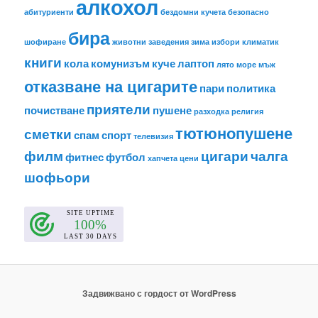
алкохол
абитуриенти
бездомни кучета
безопасно
бира
шофиране
животни
заведения
зима
избори
климатик
книги
кола
комунизъм
куче
лаптоп
лято
море
мъж
отказване на цигарите
пари
политика
приятели
почистване
пушене
разходка
религия
тютюнопушене
сметки
спам
спорт
телевизия
филм
цигари
чалга
фитнес
футбол
хапчета
цени
шофьори
Задвижвано с гордост от WordPress