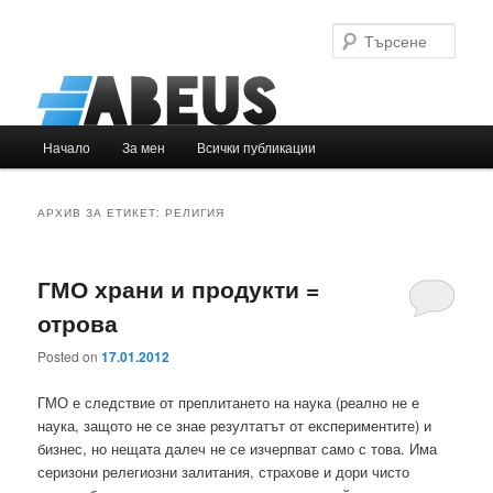
Търс
Основно
Начало
За мен
Всички публикации
Към
Към
меню
основното
вторичното
АРХИВ ЗА ЕТИКЕТ:
РЕЛИГИЯ
съдържание
съдържание
ГМО храни и продукти =
отрова
Posted on
17.01.2012
ГМО е следствие от преплитането на наука (реално не е
наука, защото не се знае резултатът от експериментите) и
бизнес, но нещата далеч не се изчерпват само с това. Има
серизони релегиозни залитания, страхове и дори чисто