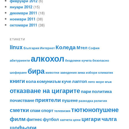
февруари 2012
(6)
януари 2012
(15)
декември 2011
(18)
ноември 2011
(38)
октомври 2011
(38)
ЕТИКЕТИ
linux
Коледа
Мтел
България
Интернет
София
алкохол
абитуриенти
бездомни кучета
безопасно
бира
шофиране
животни
заведения
зима
избори
климатик
книги
кола
комунизъм
куче
лаптоп
лято
море
мъж
отказване на цигарите
пари
политика
приятели
почистване
пушене
разходка
религия
тютюнопушене
сметки
спам
спорт
телевизия
филм
цигари
чалга
фитнес
футбол
хапчета
цени
шофьори