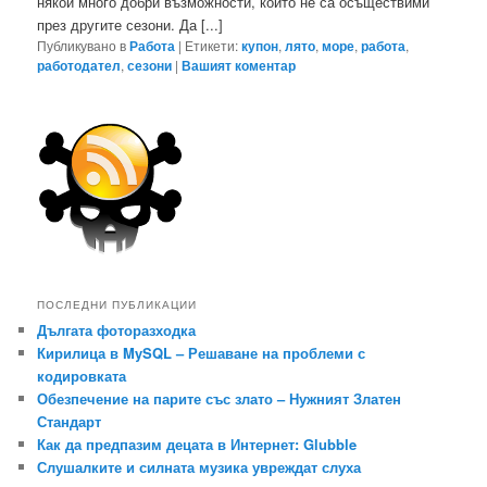
някои много добри възможности, които не са осъществими
през другите сезони. Да [...]
Публикувано в
Работа
|
Етикети:
купон
,
лято
,
море
,
работа
,
работодател
,
сезони
|
Вашият коментар
ПОСЛЕДНИ ПУБЛИКАЦИИ
Дългата фоторазходка
Кирилица в MySQL – Решаване на проблеми с
кодировката
Обезпечение на парите със злато – Нужният Златен
Стандарт
Как да предпазим децата в Интернет: Glubble
Слушалките и силната музика увреждат слуха