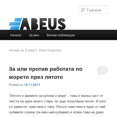
Търс
Основно
Начало
За мен
Всички публикации
Към
Към
меню
основното
вторичното
АРХИВ ЗА ЕТИКЕТ:
РАБОТОДАТЕЛ
съдържание
съдържание
За или против работата по
морето през лятото
Posted on
12.11.2011
“Лятото е времето за купони и море” - това е малка част от
текста на една много стара, но още популярна песен. И като
се замисля, наистина е така. Лятото наистина е един от най-
хубавите сезони (за мен най-хубавия) и освен това ни дава