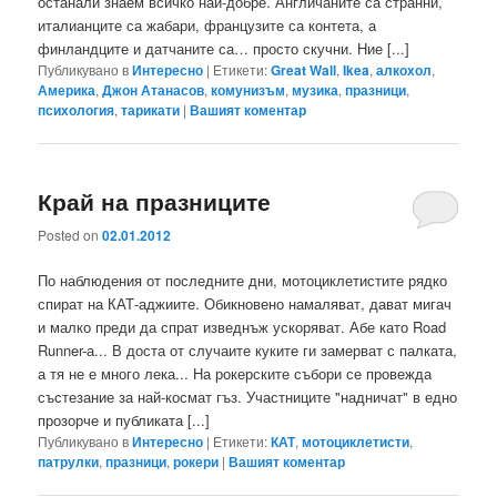
останали знаем всичко най-добре. Англичаните са странни,
италианците са жабари, французите са контета, а
финландците и датчаните са… просто скучни. Ние [...]
Публикувано в
Интересно
|
Етикети:
Great Wall
,
Ikea
,
алкохол
,
Америка
,
Джон Атанасов
,
комунизъм
,
музика
,
празници
,
психология
,
тарикати
|
Вашият коментар
Край на празниците
Posted on
02.01.2012
По наблюдения от последните дни, мотоциклетистите рядко
спират на КАТ-аджиите. Обикновено намаляват, дават мигач
и малко преди да спрат изведнъж ускоряват. Абе като Road
Runner-а... В доста от случаите куките ги замерват с палката,
а тя не е много лека... На рокерските събори се провежда
състезание за най-космат гъз. Участниците "надничат" в едно
прозорче и публиката [...]
Публикувано в
Интересно
|
Етикети:
КАТ
,
мотоциклетисти
,
патрулки
,
празници
,
рокери
|
Вашият коментар