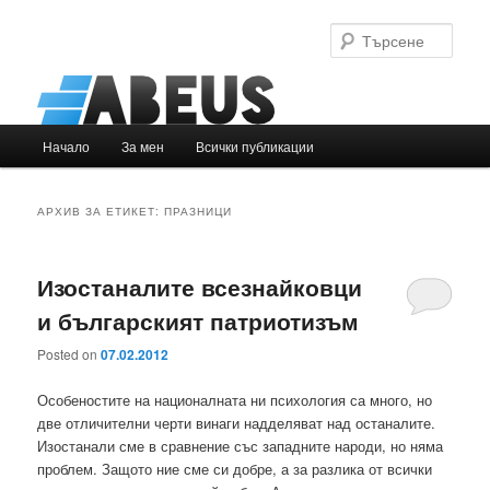
Търс
Основно
Начало
За мен
Всички публикации
Към
Към
меню
основното
вторичното
АРХИВ ЗА ЕТИКЕТ:
ПРАЗНИЦИ
съдържание
съдържание
Изостаналите всезнайковци
и българският патриотизъм
Posted on
07.02.2012
Особеностите на националната ни психология са много, но
две отличителни черти винаги надделяват над останалите.
Изостанали сме в сравнение със западните народи, но няма
проблем. Защото ние сме си добре, а за разлика от всички