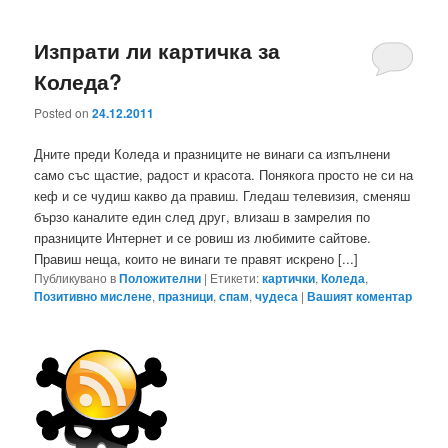
Изпрати ли картичка за
Коледа?
Posted on
24.12.2011
Дните преди Коледа и празниците не винаги са изпълнени
само със щастие, радост и красота. Понякога просто не си на
кеф и се чудиш какво да правиш. Гледаш телевизия, сменяш
бързо каналите един след друг, влизаш в замрелия по
празниците Интернет и се ровиш из любимите сайтове.
Правиш неща, които не винаги те правят искрено [...]
Публикувано в
Положителни
|
Етикети:
картички
,
Коледа
,
Позитивно мислене
,
празници
,
спам
,
чудеса
|
Вашият коментар