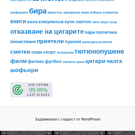
бира
шофиране
животни
заведения
зима
избори
климатик
книги
кола
комунизъм
куче
лаптоп
лято
море
мъж
отказване на цигарите
пари
политика
приятели
почистване
пушене
разходка
религия
тютюнопушене
сметки
спам
спорт
телевизия
филм
цигари
чалга
фитнес
футбол
хапчета
цени
шофьори
Задвижвано с гордост от WordPress