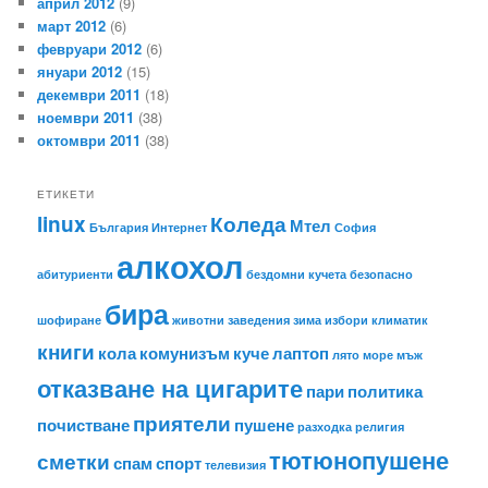
април 2012
(9)
март 2012
(6)
февруари 2012
(6)
януари 2012
(15)
декември 2011
(18)
ноември 2011
(38)
октомври 2011
(38)
ЕТИКЕТИ
linux
Коледа
Мтел
България
Интернет
София
алкохол
абитуриенти
бездомни кучета
безопасно
бира
шофиране
животни
заведения
зима
избори
климатик
книги
кола
комунизъм
куче
лаптоп
лято
море
мъж
отказване на цигарите
пари
политика
приятели
почистване
пушене
разходка
религия
тютюнопушене
сметки
спам
спорт
телевизия