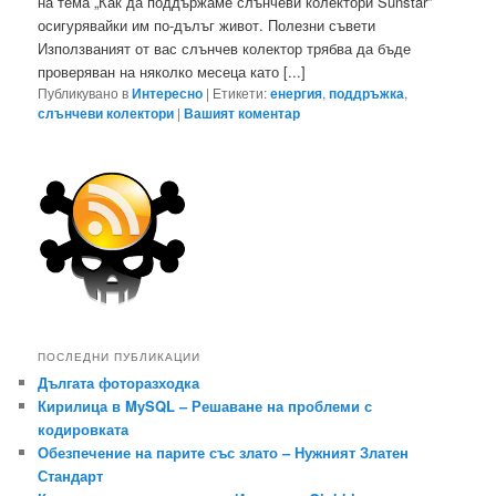
на тема „Как да поддържаме слънчеви колектори Sunstar”
осигурявайки им по-дълъг живот. Полезни съвети
Използваният от вас слънчев колектор трябва да бъде
проверяван на няколко месеца като [...]
Публикувано в
Интересно
|
Етикети:
енергия
,
поддръжка
,
слънчеви колектори
|
Вашият коментар
ПОСЛЕДНИ ПУБЛИКАЦИИ
Дългата фоторазходка
Кирилица в MySQL – Решаване на проблеми с
кодировката
Обезпечение на парите със злато – Нужният Златен
Стандарт