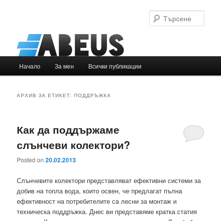
Търс
Основно
Начало
За мен
Всички публикации
Към
Към
меню
основното
вторичното
АРХИВ ЗА ЕТИКЕТ:
ПОДДРЪЖКА
съдържание
съдържание
Как да поддържаме
слънчеви колектори?
Posted on
20.02.2013
Слънчевите колектори представляват ефективни системи за
добив на топла вода, които освен, че предлагат пълна
ефективност на потребителите са лесни за монтаж и
техническа поддръжка. Днес ви представяме кратка статия