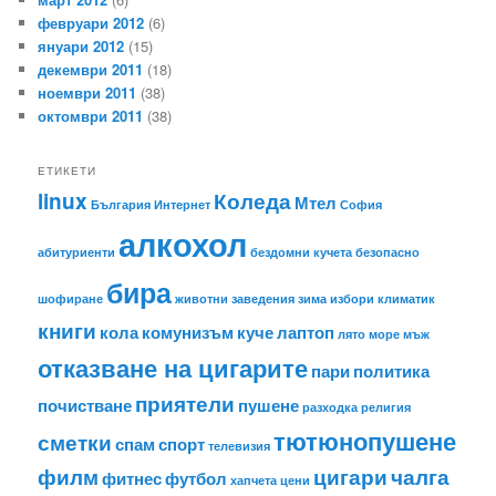
февруари 2012
(6)
януари 2012
(15)
декември 2011
(18)
ноември 2011
(38)
октомври 2011
(38)
ЕТИКЕТИ
linux
Коледа
Мтел
България
Интернет
София
алкохол
абитуриенти
бездомни кучета
безопасно
бира
шофиране
животни
заведения
зима
избори
климатик
книги
кола
комунизъм
куче
лаптоп
лято
море
мъж
отказване на цигарите
пари
политика
приятели
почистване
пушене
разходка
религия
тютюнопушене
сметки
спам
спорт
телевизия
филм
цигари
чалга
фитнес
футбол
хапчета
цени