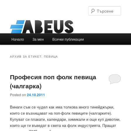
Търс
Основно
Начало
За мен
Всички публикации
Към
Към
меню
основното
вторичното
АРХИВ ЗА ЕТИКЕТ:
ПЕВИЦА
съдържание
съдържание
Професия поп фолк певица
(чалгарка)
Posted on
24.10.2011
Винаги съм се чудел как има толкова много тинейджърки,
които се възхищават на поп-фолк певиците (чалгарките).
Купуват си плакати, календари, химикали и още куп дивотии,
които ще ги въведат в света на фолк индустрията. Пращат