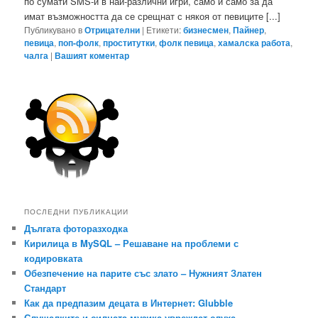
по сумати SMS-и в най-различни игри, само и само за да
имат възможността да се срещнат с някоя от певиците [...]
Публикувано в
Отрицателни
|
Етикети:
бизнесмен
,
Пайнер
,
певица
,
поп-фолк
,
проститутки
,
фолк певица
,
хамалска работа
,
чалга
|
Вашият коментар
ПОСЛЕДНИ ПУБЛИКАЦИИ
Дългата фоторазходка
Кирилица в MySQL – Решаване на проблеми с
кодировката
Обезпечение на парите със злато – Нужният Златен
Стандарт
Как да предпазим децата в Интернет: Glubble
Слушалките и силната музика увреждат слуха