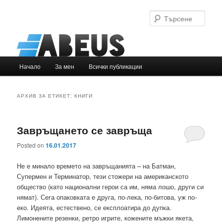
Търс
Основно
Начало
За мен
Всички публикации
Към
Към
меню
основното
вторичното
АРХИВ ЗА ЕТИКЕТ:
КНИГИ
съдържание
съдържание
Завръщането се завръща
Posted on
16.01.2017
Не е минало времето на завръщанията – на Батман,
Супермен и Терминатор, тези стожери на американското
общество (като национални герои са им, няма лошо, други си
нямат). Сега опаковката е друга, по-лека, по-битова, уж по-
еко. Идеята, естествено, се експлоатира до дупка.
Лимонените резенки, ретро игрите, кожените мъжки якета,