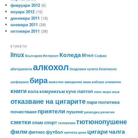
февруари 2012
(6)
януари 2012
(15)
декември 2011
(18)
ноември 2011
(38)
октомври 2011
(38)
ЕТИКЕТИ
linux
Коледа
Мтел
България
Интернет
София
алкохол
абитуриенти
бездомни кучета
безопасно
бира
шофиране
животни
заведения
зима
избори
климатик
книги
кола
комунизъм
куче
лаптоп
лято
море
мъж
отказване на цигарите
пари
политика
приятели
почистване
пушене
разходка
религия
тютюнопушене
сметки
спам
спорт
телевизия
филм
цигари
чалга
фитнес
футбол
хапчета
цени