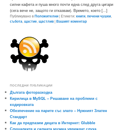
силни кафета и пуша много почти една след друга цигари
(сега вече не, защото ги отказвам). Времето, което [...]
Публикувано в
Положителни
|
Етикети:
книги
,
печени чушки
,
събота
,
щастие
,
щастлив
|
Вашият коментар
ПОСЛЕДНИ ПУБЛИКАЦИИ
Дългата фоторазходка
Кирилица в MySQL – Решаване на проблеми с
кодировката
Обезпечение на парите със злато – Нужният Златен
Стандарт
Как да предпазим децата в Интернет: Glubble
Слушалките и силната музика увреждат слуха