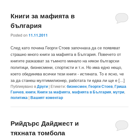
Книги за мафията в
българия
Posted on
11.11.2011
След като почина Георги Стоев започнаха да се появяват
страшно много книги за мафията в България. Повечето от
книгите разказват за тъмното минало на някои български
политици, бизнесмени, спортисти и т.н. Но има едно нещо,
което обединява всички тези книги - истината. То е ясно, че
за да станеш мултимилионер, работата ти едва ли ще е [...]
Публикувано в
Други
|
Етикети:
бизнесмен
,
Георги Стоев
,
Гриша
Ганчев
,
книги
,
Книги за мафията
,
мафията в България
,
мутри
,
политика
|
Вашият коментар
Рийдърс Дайджест и
тяхната томбола