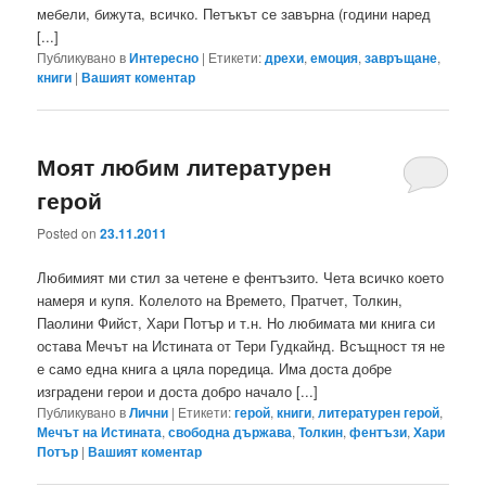
мебели, бижута, всичко. Петъкът се завърна (години наред
[...]
Публикувано в
Интересно
|
Етикети:
дрехи
,
емоция
,
завръщане
,
книги
|
Вашият коментар
Моят любим литературен
герой
Posted on
23.11.2011
Любимият ми стил за четене е фентъзито. Чета всичко което
намеря и купя. Колелото на Времето, Пратчет, Толкин,
Паолини Фийст, Хари Потър и т.н. Но любимата ми книга си
остава Мечът на Истината от Тери Гудкайнд. Всъщност тя не
е само една книга а цяла поредица. Има доста добре
изградени герои и доста добро начало [...]
Публикувано в
Лични
|
Етикети:
герой
,
книги
,
литературен герой
,
Мечът на Истината
,
свободна държава
,
Толкин
,
фентъзи
,
Хари
Потър
|
Вашият коментар