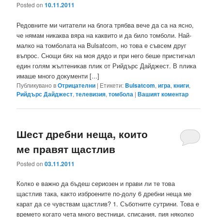
Posted on
10.11.2011
Редовните ми читатели на блога трябва вече да са на ясно,
че нямам никаква вяра на каквито и да било томболи. Най-
малко на томболата на Bulsatcom, но това е съвсем друг
въпрос. Снощи бях на моя дядо и при него беше пристигнал
един голям жълтеникав плик от Рийдърс Дайджест. В плика
имаше много документи [...]
Публикувано в
Отрицателни
|
Етикети:
Bulsatcom
,
игра
,
книги
,
Рийдърс Дайджест
,
телевизия
,
томбола
|
Вашият коментар
Шест дребни неща, които
ме правят щастлив
Posted on
03.11.2011
Колко е важно да бъдеш сериозен и прави ли те това
щастлив така, както изброените по-долу 6 дребни неща ме
карат да се чувствам щастлив? 1. Съботните сутрини. Това е
времето когато чета много вестници, списания, пия няколко