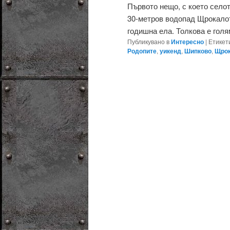
Първото нещо, с което селот
30-метров водопад Щрокалот
годишна ела. Толкова е голям
Публикувано в
Интересно
|
Етикет
Родопите
,
уикенд
,
Шипково
,
Щрок