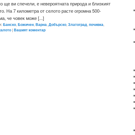
о ще ви спечели, е невероятната природа и близкият
о. На 7 километра от селото расте огромна 500-
а, че човек може [...]
и:
Банско
,
Божичен
,
Варна
,
Добърско
,
Златоград
,
почивка
,
алото
|
Вашият коментар