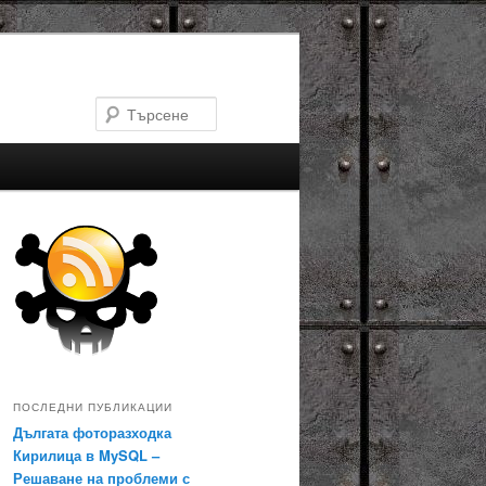
Търсене
ПОСЛЕДНИ ПУБЛИКАЦИИ
Дългата фоторазходка
Кирилица в MySQL –
Решаване на проблеми с