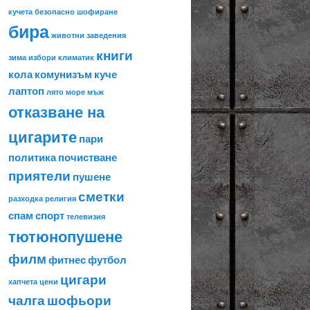
кучета
безопасно шофиране
бира
животни
заведения
книги
зима
избори
климатик
кола
комунизъм
куче
лаптоп
лято
море
мъж
отказване на
цигарите
пари
политика
почистване
приятели
пушене
сметки
разходка
религия
спам
спорт
телевизия
тютюнопушене
филм
фитнес
футбол
цигари
хапчета
цени
чалга
шофьори