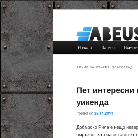
Основно
Начало
За мен
Всички
Към
Към
меню
основното
вторичното
АРХИВ ЗА ЕТИКЕТ:
ЗЛАТОГРАД
съдържание
съдържание
Пет интересни 
уикенда
Posted on
22.11.2011
Добърско Рила е нещо неверо
омръзне. Затова oставете с