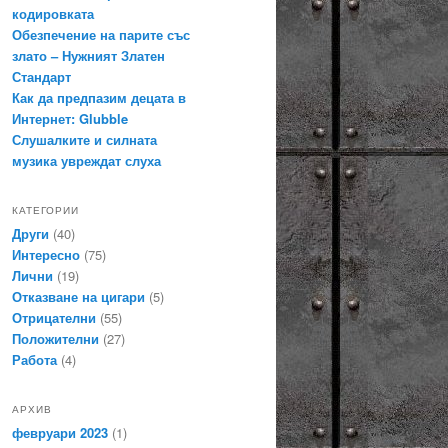
кодировката
Обезпечение на парите със
злато – Нужният Златен
Стандарт
Как да предпазим децата в
Интернет: Glubble
Слушалките и силната
музика увреждат слуха
КАТЕГОРИИ
Други
(40)
Интересно
(75)
Лични
(19)
Отказване на цигари
(5)
Отрицателни
(55)
Положителни
(27)
Работа
(4)
АРХИВ
февруари 2023
(1)