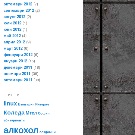
октомври 2012
(7)
септември 2012
(2)
август 2012
(2)
юли 2012
(1)
юни 2012
(1)
май 2012
(4)
април 2012
(9)
март 2012
(6)
февруари 2012
(6)
януари 2012
(15)
декември 2011
(18)
ноември 2011
(38)
октомври 2011
(38)
ЕТИКЕТИ
linux
България
Интернет
Коледа
Мтел
София
абитуриенти
алкохол
бездомни