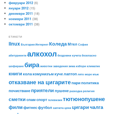
февруари 2012
(6)
януари 2012
(15)
декември 2011
(18)
ноември 2011
(38)
октомври 2011
(38)
ЕТИКЕТИ
linux
Коледа
Мтел
България
Интернет
София
алкохол
абитуриенти
бездомни кучета
безопасно
бира
шофиране
животни
заведения
зима
избори
климатик
книги
кола
комунизъм
куче
лаптоп
лято
море
мъж
отказване на цигарите
пари
политика
приятели
почистване
пушене
разходка
религия
тютюнопушене
сметки
спам
спорт
телевизия
филм
цигари
чалга
фитнес
футбол
хапчета
цени