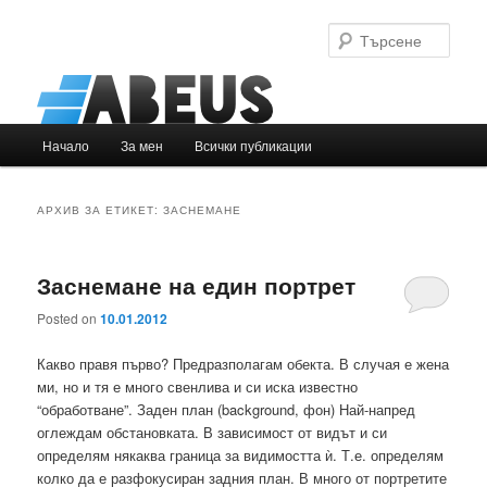
Търс
Основно
Начало
За мен
Всички публикации
Към
Към
меню
основното
вторичното
АРХИВ ЗА ЕТИКЕТ:
ЗАСНЕМАНЕ
съдържание
съдържание
Заснемане на един портрет
Posted on
10.01.2012
Какво правя първо? Предразполагам обекта. В случая е жена
ми, но и тя е много свенлива и си иска известно
“обработване”. Заден план (background, фон) Най-напред
оглеждам обстановката. В зависимост от видът и си
определям някаква граница за видимостта ѝ. Т.е. определям
колко да е разфокусиран задния план. В много от портретите