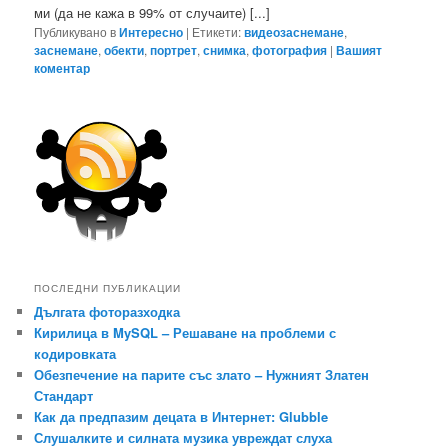
ми (да не кажа в 99% от случаите) [...]
Публикувано в
Интересно
|
Етикети:
видеозаснемане
,
заснемане
,
обекти
,
портрет
,
снимка
,
фотография
|
Вашият
коментар
ПОСЛЕДНИ ПУБЛИКАЦИИ
Дългата фоторазходка
Кирилица в MySQL – Решаване на проблеми с
кодировката
Обезпечение на парите със злато – Нужният Златен
Стандарт
Как да предпазим децата в Интернет: Glubble
Слушалките и силната музика увреждат слуха