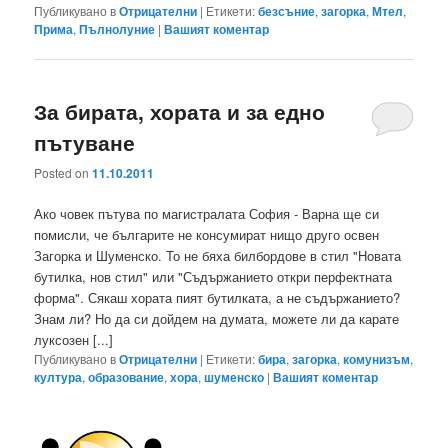
Публикувано в
Отрицателни
|
Етикети:
безсъние
,
загорка
,
Мтел
,
Прима
,
Пълнолуние
|
Вашият коментар
За бирата, хората и за едно
пътуване
Posted on
11.10.2011
Ако човек пътува по магистралата София - Варна ще си
помисли, че българите не консумират нищо друго освен
Загорка и Шуменско. То не бяха билбордове в стил "Новата
бутилка, нов стил" или "Съдържанието откри перфектната
форма". Сякаш хората пият бутилката, а не съдържанието?
Знам ли? Но да си дойдем на думата, можете ли да карате
луксозен [...]
Публикувано в
Отрицателни
|
Етикети:
бира
,
загорка
,
комунизъм
,
култура
,
образование
,
хора
,
шуменско
|
Вашият коментар