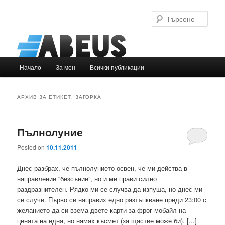
Търс
Основно
Начало
За мен
Всички публикации
Към
Към
меню
основното
вторичното
АРХИВ ЗА ЕТИКЕТ:
ЗАГОРКА
съдържание
съдържание
Пълнолуние
Posted on
10.11.2011
Днес разбрах, че пълнолунието освен, че ми действа в
направление “безсъние”, но и ме прави силно
раздразнителен. Рядко ми се случва да изпуша, но днес ми
се случи. Първо си направих едно разтъпкване преди 23:00 с
желанието да си взема двете карти за фрог мобайл на
цената на една, но нямах късмет (за щастие може би). [...]