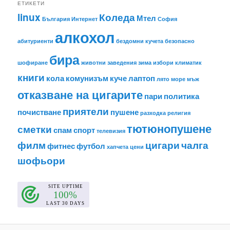
ЕТИКЕТИ
linux
Коледа
Мтел
България
Интернет
София
алкохол
абитуриенти
бездомни кучета
безопасно
бира
шофиране
животни
заведения
зима
избори
климатик
книги
кола
комунизъм
куче
лаптоп
лято
море
мъж
отказване на цигарите
пари
политика
приятели
почистване
пушене
разходка
религия
тютюнопушене
сметки
спам
спорт
телевизия
филм
цигари
чалга
фитнес
футбол
хапчета
цени
шофьори