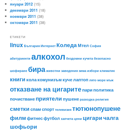
януари 2012
(15)
декември 2011
(18)
ноември 2011
(38)
октомври 2011
(38)
ЕТИКЕТИ
linux
Коледа
Мтел
България
Интернет
София
алкохол
абитуриенти
бездомни кучета
безопасно
бира
шофиране
животни
заведения
зима
избори
климатик
книги
кола
комунизъм
куче
лаптоп
лято
море
мъж
отказване на цигарите
пари
политика
приятели
почистване
пушене
разходка
религия
тютюнопушене
сметки
спам
спорт
телевизия
филм
цигари
чалга
фитнес
футбол
хапчета
цени
шофьори