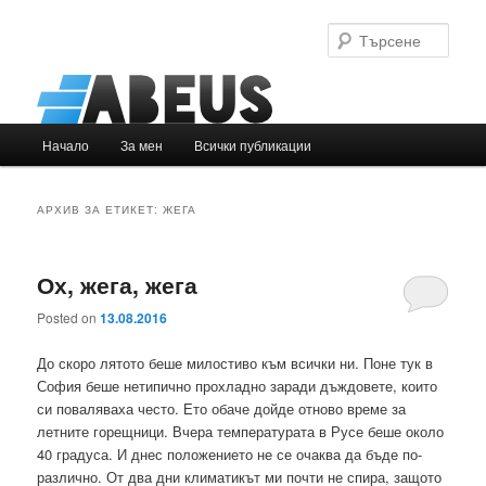
Търс
Основно
Начало
За мен
Всички публикации
Към
Към
меню
основното
вторичното
АРХИВ ЗА ЕТИКЕТ:
ЖЕГА
съдържание
съдържание
Ох, жега, жега
Posted on
13.08.2016
До скоро лятото беше милостиво към всички ни. Поне тук в
София беше нетипично прохладно заради дъждовете, които
си поваляваха често. Ето обаче дойде отново време за
летните горещници. Вчера температурата в Русе беше около
40 градуса. И днес положението не се очаква да бъде по-
различно. От два дни климатикът ми почти не спира, защото