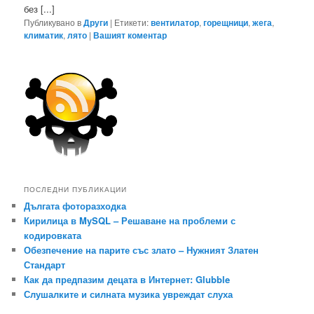
без [...]
Публикувано в
Други
|
Етикети:
вентилатор
,
горещници
,
жега
,
климатик
,
лято
|
Вашият коментар
ПОСЛЕДНИ ПУБЛИКАЦИИ
Дългата фоторазходка
Кирилица в MySQL – Решаване на проблеми с
кодировката
Обезпечение на парите със злато – Нужният Златен
Стандарт
Как да предпазим децата в Интернет: Glubble
Слушалките и силната музика увреждат слуха