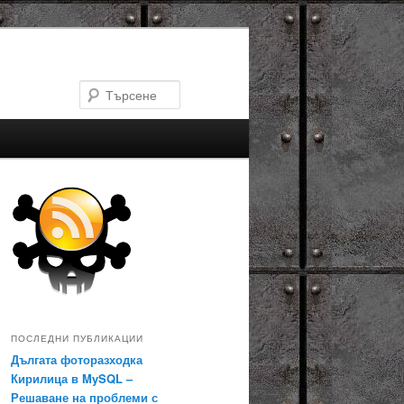
Търсене
ПОСЛЕДНИ ПУБЛИКАЦИИ
Дългата фоторазходка
Кирилица в MySQL –
Решаване на проблеми с