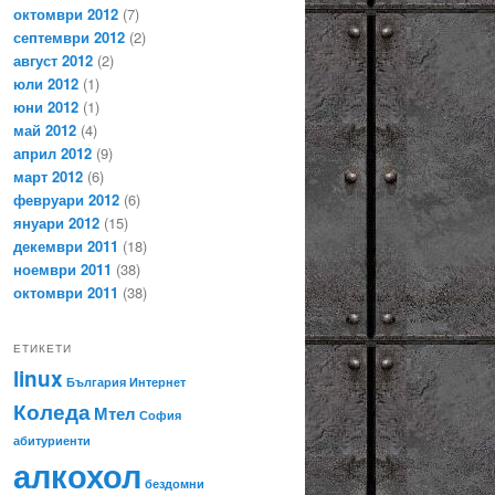
октомври 2012
(7)
септември 2012
(2)
август 2012
(2)
юли 2012
(1)
юни 2012
(1)
май 2012
(4)
април 2012
(9)
март 2012
(6)
февруари 2012
(6)
януари 2012
(15)
декември 2011
(18)
ноември 2011
(38)
октомври 2011
(38)
ЕТИКЕТИ
linux
България
Интернет
Коледа
Мтел
София
абитуриенти
алкохол
бездомни