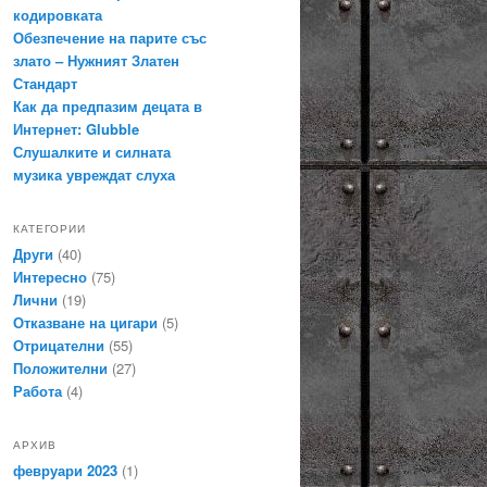
кодировката
Обезпечение на парите със
злато – Нужният Златен
Стандарт
Как да предпазим децата в
Интернет: Glubble
Слушалките и силната
музика увреждат слуха
КАТЕГОРИИ
Други
(40)
Интересно
(75)
Лични
(19)
Отказване на цигари
(5)
Отрицателни
(55)
Положителни
(27)
Работа
(4)
АРХИВ
февруари 2023
(1)