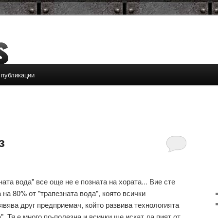
 публикации
з
ата вода" все още не е позната на хората... Вие сте
на 80% от "трапезната вода", която всички
явява друг предприемач, който развива технологията
. Тя е много по-полезна и всички ще искат да пият от