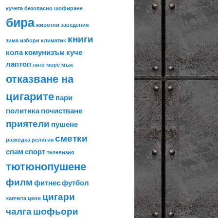
кучета
безопасно шофиране
бира
животни
заведения
книги
зима
избори
климатик
кола
комунизъм
куче
лаптоп
лято
море
мъж
отказване на
цигарите
пари
политика
почистване
приятели
пушене
сметки
разходка
религия
спам
спорт
телевизия
тютюнопушене
филм
фитнес
футбол
цигари
хапчета
цени
чалга
шофьори