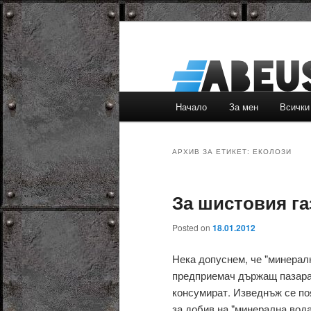
Основно
Начало
За мен
Всички
Към
Към
меню
основното
вторичното
АРХИВ ЗА ЕТИКЕТ:
ЕКОЛОЗИ
съдържание
съдържание
За шистовия га
Posted on
18.01.2012
Нека допуснем, че "минералн
предприемач държащ пазара 
консумират. Изведнъж се по
за добив на "минерална вода"