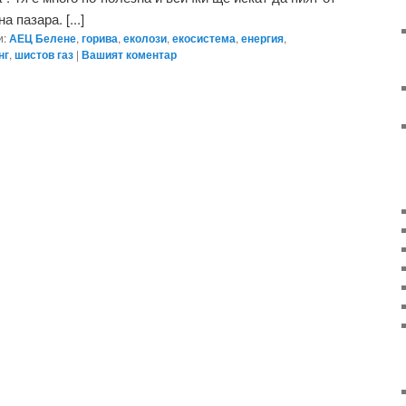
 пазара. [...]
и:
АЕЦ Белене
,
горива
,
еколози
,
екосистема
,
енергия
,
нг
,
шистов газ
|
Вашият коментар