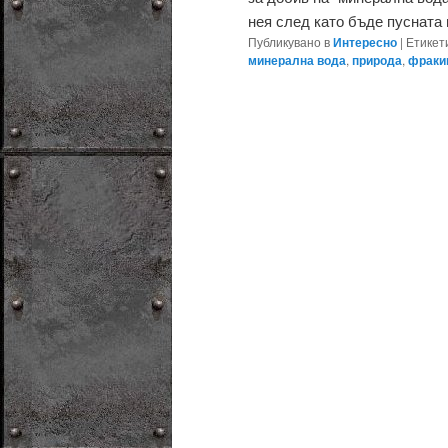
нея след като бъде пусната на
Публикувано в
Интересно
|
Етикет
минерална вода
,
природа
,
фраки