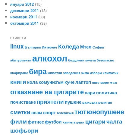
януари 2012
(15)
декември 2011
(18)
ноември 2011
(38)
октомври 2011
(38)
ЕТИКЕТИ
linux
Коледа
Мтел
България
Интернет
София
алкохол
абитуриенти
бездомни кучета
безопасно
бира
шофиране
животни
заведения
зима
избори
климатик
книги
кола
комунизъм
куче
лаптоп
лято
море
мъж
отказване на цигарите
пари
политика
приятели
почистване
пушене
разходка
религия
тютюнопушене
сметки
спам
спорт
телевизия
филм
цигари
чалга
фитнес
футбол
хапчета
цени
шофьори