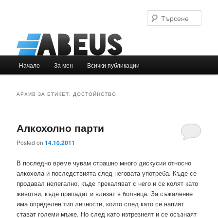
Търс
Основно
Начало
За мен
Всички публикации
Към
Към
меню
основното
вторичното
АРХИВ ЗА ЕТИКЕТ:
ДОСТОЙНСТВО
съдържание
съдържание
Алкохолно парти
Posted on
14.10.2011
В последно време чувам страшно много дискусии относно
алкохола и последствията след неговата употреба. Къде се
продавал нелегално, къде прекаляват с него и се колят като
животни, къде припадат и влизат в болница. За съжаление
има определен тип личности, които след като се напият
стават големи мъже. Но след като изтрезнеят и се осъзнаят