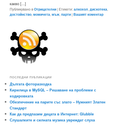
какво [...]
Публикувано в
Отрицателни
|
Етикети:
алкохол
,
дискотека
,
достойнство
,
момичета
,
мъж
,
парти
|
Вашият коментар
ПОСЛЕДНИ ПУБЛИКАЦИИ
Дългата фоторазходка
Кирилица в MySQL – Решаване на проблеми с
кодировката
Обезпечение на парите със злато – Нужният Златен
Стандарт
Как да предпазим децата в Интернет: Glubble
Слушалките и силната музика увреждат слуха