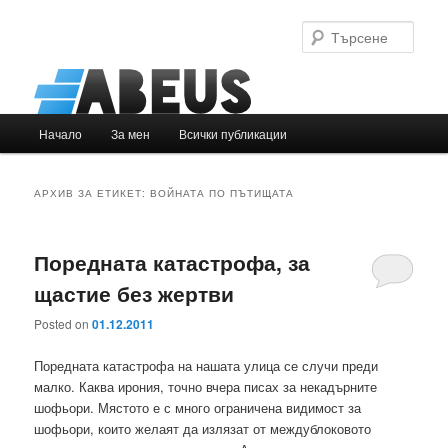
Търс
Основно
Начало
За мен
Всички публикации
Към
Към
меню
основното
вторичното
АРХИВ ЗА ЕТИКЕТ:
ВОЙНАТА ПО ПЪТИЩАТА
съдържание
съдържание
Поредната катастрофа, за
щастие без жертви
Posted on
01.12.2011
Поредната катастрофа на нашата улица се случи преди
малко. Каква ирония, точно вчера писах за некадърните
шофьори. Мястото е с много ограничена видимост за
шофьори, които желаят да излязат от междублоковото