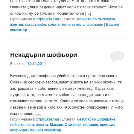
пространство на главната улица. А от долната страна на
главната улица редовно идват коли с бясна скорост. Чуха се
спирачки, чу се трясък и моментално се [...]
Публикувано в
Отрицателни
|
Етикети:
войната по пътищата
,
жертви
,
катастрофа
,
кола
,
столче за кола
,
шофьори
|
Вашият
коментар
Некадърни шофьори
Posted on
30.11.2011
Безразсъдните шофьори убийци станаха прекалено много.
Освен че сериозно застрашават живота на всички околни, те
застрашават и собствения си жалък животец. Карат като
луди по пътя, не мислят въобще за последствията и се
изживяват богове на пътя. Купили си кола за няколко стотици
левове и вече кой е като тях. Абсолютни олигофрени! И нито
има полиция, [...]
Публикувано в
Отрицателни
|
Етикети:
безопасно шофиране
,
войната по пътищата
,
Максим Стависки
,
полиция
,
присъда
,
шофьори
|
Вашият коментар