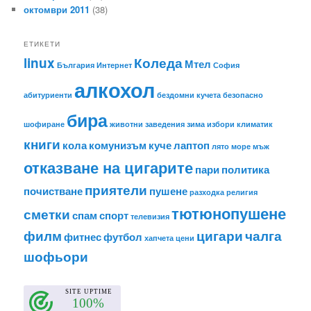
октомври 2011
(38)
ЕТИКЕТИ
linux
Коледа
Мтел
България
Интернет
София
алкохол
абитуриенти
бездомни кучета
безопасно
бира
шофиране
животни
заведения
зима
избори
климатик
книги
кола
комунизъм
куче
лаптоп
лято
море
мъж
отказване на цигарите
пари
политика
приятели
почистване
пушене
разходка
религия
тютюнопушене
сметки
спам
спорт
телевизия
филм
цигари
чалга
фитнес
футбол
хапчета
цени
шофьори