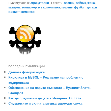
Публикувано в
Отрицателни
|
Етикети:
военни
,
войник
,
жена
,
казарма
,
милионер
,
мъж
,
политика
,
пушене
,
футбол
,
цигари
|
Вашият коментар
ПОСЛЕДНИ ПУБЛИКАЦИИ
Дългата фоторазходка
Кирилица в MySQL – Решаване на проблеми с
кодировката
Обезпечение на парите със злато – Нужният Златен
Стандарт
Как да предпазим децата в Интернет: Glubble
Слушалките и силната музика увреждат слуха