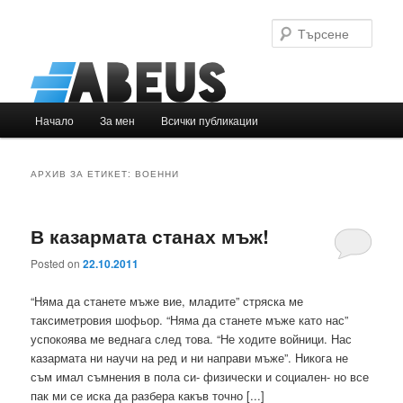
Търс
Основно
Начало
За мен
Всички публикации
Към
Към
меню
основното
вторичното
АРХИВ ЗА ЕТИКЕТ:
ВОЕННИ
съдържание
съдържание
В казармата станах мъж!
Posted on
22.10.2011
“Няма да станете мъже вие, младите” стряска ме
таксиметровия шофьор. “Няма да станете мъже като нас”
успокоява ме веднага след това. “Не ходите войници. Нас
казармата ни научи на ред и ни направи мъже”. Никога не
съм имал съмнения в пола си- физически и социален- но все
пак ми се иска да разбера какъв точно [...]