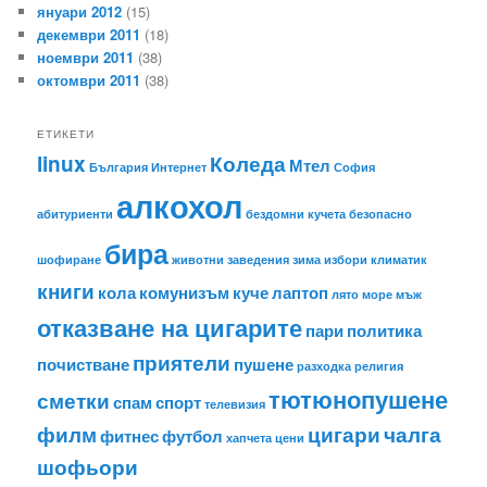
януари 2012
(15)
декември 2011
(18)
ноември 2011
(38)
октомври 2011
(38)
ЕТИКЕТИ
linux
Коледа
Мтел
България
Интернет
София
алкохол
абитуриенти
бездомни кучета
безопасно
бира
шофиране
животни
заведения
зима
избори
климатик
книги
кола
комунизъм
куче
лаптоп
лято
море
мъж
отказване на цигарите
пари
политика
приятели
почистване
пушене
разходка
религия
тютюнопушене
сметки
спам
спорт
телевизия
филм
цигари
чалга
фитнес
футбол
хапчета
цени
шофьори