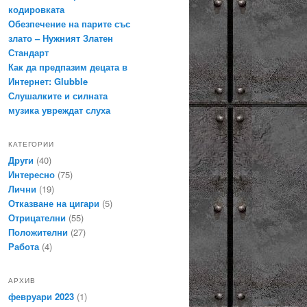
кодировката
Обезпечение на парите със
злато – Нужният Златен
Стандарт
Как да предпазим децата в
Интернет: Glubble
Слушалките и силната
музика увреждат слуха
КАТЕГОРИИ
Други
(40)
Интересно
(75)
Лични
(19)
Отказване на цигари
(5)
Отрицателни
(55)
Положителни
(27)
Работа
(4)
АРХИВ
февруари 2023
(1)