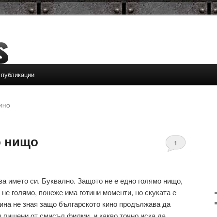
 публикации
ИНО
о нищо
1
а името си. Буквално. Защото не е едно голямо нищо,
 не голямо, понеже има готини моменти, но скуката е
тина не зная защо българското кино продължава да
и лишени от смисъл филми, и какво точно иска да