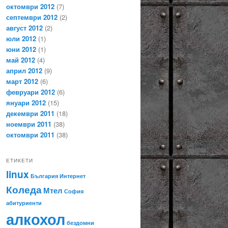
октомври 2012
(7)
септември 2012
(2)
август 2012
(2)
юли 2012
(1)
юни 2012
(1)
май 2012
(4)
април 2012
(9)
март 2012
(6)
февруари 2012
(6)
януари 2012
(15)
декември 2011
(18)
ноември 2011
(38)
октомври 2011
(38)
ЕТИКЕТИ
linux
България
Интернет
Коледа
Мтел
София
абитуриенти
алкохол
бездомни