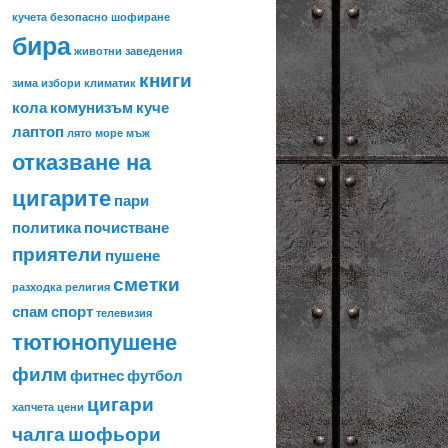
кучета
безопасно шофиране
бира
животни
заведения
книги
зима
избори
климатик
кола
комунизъм
куче
лаптоп
лято
море
мъж
отказване на
цигарите
пари
политика
почистване
приятели
пушене
сметки
разходка
религия
спам
спорт
телевизия
тютюнопушене
филм
фитнес
футбол
цигари
хапчета
цени
чалга
шофьори