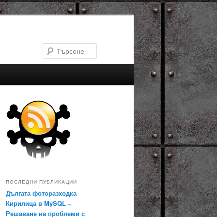
Търсене
ПОСЛЕДНИ ПУБЛИКАЦИИ
Дългата фоторазходка
Кирилица в MySQL –
Решаване на проблеми с