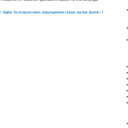
и:
Signs
,
българско кино
,
корупционни схеми
,
мутри
,
филм
|
1