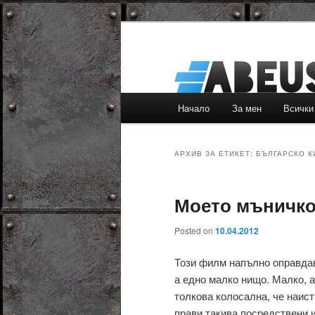
Основно
Начало
За мен
Всички
Към
Към
меню
основното
вторичното
АРХИВ ЗА ЕТИКЕТ:
БЪЛГАРСКО К
съдържание
съдържание
Моето мъничк
Posted on
10.04.2012
Този филм напълно оправдав
а едно малко нищо. Малко, а
толкова колосална, че наис
прави такива посредствени 