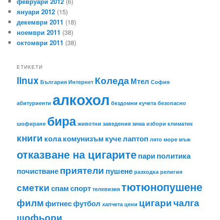
февруари 2012
(6)
януари 2012
(15)
декември 2011
(18)
ноември 2011
(38)
октомври 2011
(38)
ЕТИКЕТИ
linux
Коледа
Мтел
България
Интернет
София
алкохол
абитуриенти
бездомни кучета
безопасно
бира
шофиране
животни
заведения
зима
избори
климатик
книги
кола
комунизъм
куче
лаптоп
лято
море
мъж
отказване на цигарите
пари
политика
приятели
почистване
пушене
разходка
религия
тютюнопушене
сметки
спам
спорт
телевизия
филм
цигари
чалга
фитнес
футбол
хапчета
цени
шофьори