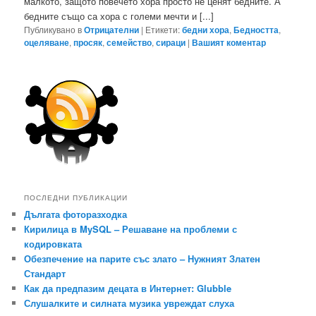
малкото, защото повечето хора просто не ценят бедните. А
бедните също са хора с големи мечти и [...]
Публикувано в
Отрицателни
|
Етикети:
бедни хора
,
Бедността
,
оцеляване
,
просяк
,
семейство
,
сираци
|
Вашият коментар
ПОСЛЕДНИ ПУБЛИКАЦИИ
Дългата фоторазходка
Кирилица в MySQL – Решаване на проблеми с
кодировката
Обезпечение на парите със злато – Нужният Златен
Стандарт
Как да предпазим децата в Интернет: Glubble
Слушалките и силната музика увреждат слуха