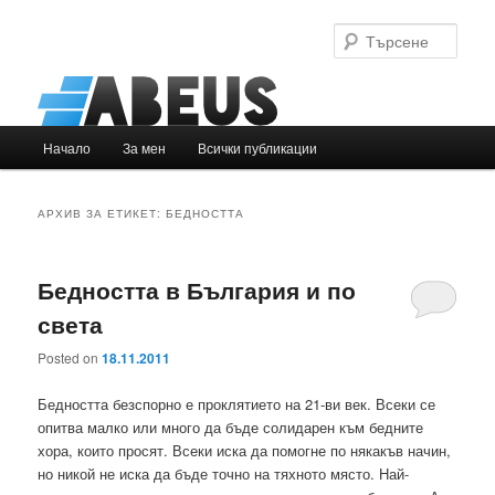
Търс
Основно
Начало
За мен
Всички публикации
Към
Към
меню
основното
вторичното
АРХИВ ЗА ЕТИКЕТ:
БЕДНОСТТА
съдържание
съдържание
Бедността в България и по
света
Posted on
18.11.2011
Бедността безспорно е проклятието на 21-ви век. Всеки се
опитва малко или много да бъде солидарен към бедните
хора, които просят. Всеки иска да помогне по някакъв начин,
но никой не иска да бъде точно на тяхното място. Най-