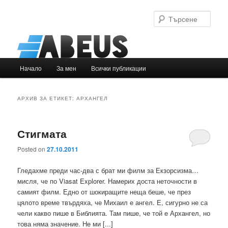
Търс
Основно
Начало
За мен
Всички публикации
Към
Към
меню
основното
вторичното
АРХИВ ЗА ЕТИКЕТ:
АРХАНГЕЛ
съдържание
съдържание
Стигмата
Posted on
27.10.2011
Гледахме преди час-два с брат ми филм за Екзорсизма…
мисля, че по Viasat Explorer. Намерих доста неточности в
самият филм. Едно от шокиращите неща беше, че през
цялото време твърдяха, че Михаил е ангел. Е, сигурно не са
чели какво пише в Библията. Там пише, че той е Архангел, но
това няма значение. Не ми [...]