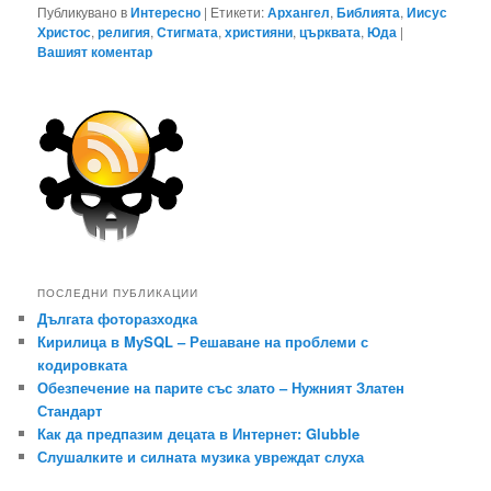
Публикувано в
Интересно
|
Етикети:
Архангел
,
Библията
,
Иисус
Христос
,
религия
,
Стигмата
,
християни
,
църквата
,
Юда
|
Вашият коментар
ПОСЛЕДНИ ПУБЛИКАЦИИ
Дългата фоторазходка
Кирилица в MySQL – Решаване на проблеми с
кодировката
Обезпечение на парите със злато – Нужният Златен
Стандарт
Как да предпазим децата в Интернет: Glubble
Слушалките и силната музика увреждат слуха