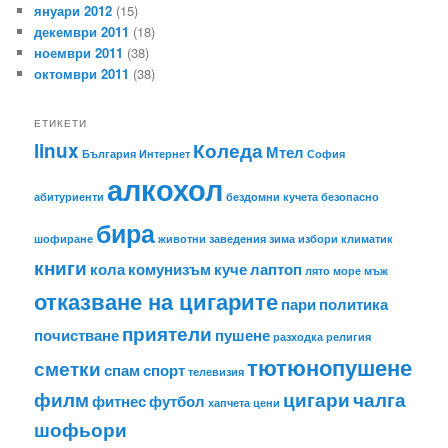
януари 2012
(15)
декември 2011
(18)
ноември 2011
(38)
октомври 2011
(38)
ЕТИКЕТИ
linux
Коледа
Мтел
България
Интернет
София
алкохол
абитуриенти
бездомни кучета
безопасно
бира
шофиране
животни
заведения
зима
избори
климатик
книги
кола
комунизъм
куче
лаптоп
лято
море
мъж
отказване на цигарите
пари
политика
приятели
почистване
пушене
разходка
религия
тютюнопушене
сметки
спам
спорт
телевизия
филм
цигари
чалга
фитнес
футбол
хапчета
цени
шофьори