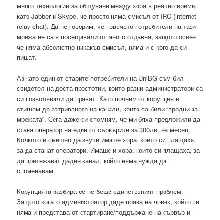
много технологии за общуване между хора в реално време,
като Jabber и Skype, че просто няма смисъл от IRC (internet
relay chat). Да не говорим, че повечето потребители на тази
мрежа не са я посещавали от много отдавна, защото освен
че няма абсолютно никакъв смисъл, няма и с кого да си
пишат.
Аз като един от старите потребители на UniBG съм бил
свидетел на доста простотии, които разни администратори са
си позволявали да правят. Като почнем от корупция и
стигнем до затриването на канали, които са били “вредни за
мрежата”. Сега даже си спомням, че ми бяха предложили да
стана оператор на един от сървърите за 300лв. на месец.
Колкото и смешно да звучи имаше хора, които си плащаха,
за да станат оператори. Имаше и хора, които си плащаха, за
да притежават даден канал, който няма нужда да
споменавам.
Корупцията разбира се не беше единственият проблем.
Защото когато администратор даде права на човек, който си
няма и представа от стартиране/поддържане на сървър и