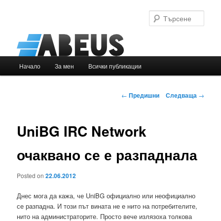
Търс
Основно
Начало
За мен
Всички публикации
Към
меню
основното
Навигация
←
Предишни
Следваща
→
в
съдържание
публикациите
UniBG IRC Network
очаквано се е разпаднала
Posted on
22.06.2012
Днес мога да кажа, че UniBG официално или неофициално
се разпадна. И този път вината не е нито на потребителите,
нито на администраторите. Просто вече излязоха толкова