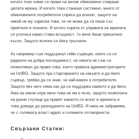
когато този човек се прави на велик обикновено спираше
цялата мрежа. И когато това станеше системно, много от
обикновените потребители спряха да влизат, защото на
никой не му харесва това, че не може да си пише със
приятели и познати. И когато хората от управата на мрежата
се усетиха какво става всъщност, то вече беше прекалено
късно. Защото всички си бяха тръгнали.
Аз например съм поддържал гейм сървъри, които са се
радвали на добра посещаемост, но никога не съм си
позволявал да правя това, което правеха администраторите
на UniBG. Защото при стартирането на какъвто и да било
сървър, трябва да се знае, че най-важен е потребителя.
Защото без него няма как да се поддържа каквото и да било.
Ама на някои хора явно това не им е ясно, защото позволиха
на разни глупаци да правят каквото си искат в мрежата и
това доведе до разпадането на UniBG. И нека не забравяме,
че с голямата власт идват и големите отговорности.
Свързани Статии: