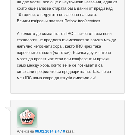
на две части, все още с неуточнени названия, една от
които още запазва старата база данни от преди над
10 години, а в другата се започва на чисто.
Всички изброени ползват Ratbox ircd/services.
А колкото до смисълът от IRC – никоя от тези нови
технологии не предлага възможност за връзка между
напълно непознати хора , както IRC чрез така
наречените канали (чат стаи). Всички други чатове
могат да правят чат стаи или конферентни връзки
само между хора, които вече се познават и са
свързали профилите си предварително. Така че за
мен IRC няма скоро да изгуби смисъла си!
Алекси
на
08.02.2014 в 4:10
каза: