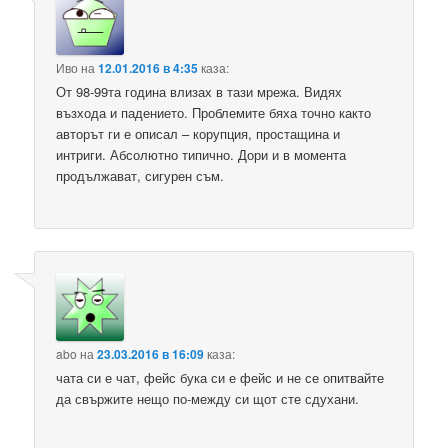
Иво
на
12.01.2016 в 4:35
каза:
От 98-99та година влизах в тази мрежа. Видях
възхода и падението. Проблемите бяха точно както
авторът ги е описал – корупция, простащина и
интриги. Абсолютно типично. Дори и в момента
продължават, сигурен съм.
abo
на
23.03.2016 в 16:09
каза:
чата си е чат, фейс бука си е фейс и не се опитвайте
да свържите нещо по-между си щот сте сдухани.