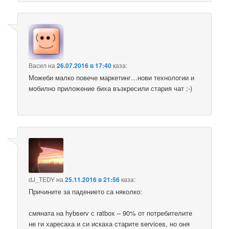
Васил
на
26.07.2016 в 17:40
каза:
Можеби малко повече маркетинг…нови технологии и
мобилно приложение биха възкресили стария чат ;-)
dJ_TEDY
на
25.11.2016 в 21:56
каза:
Причините за падението са няколко:
смяната на hybserv с ratbox – 90% от потребителите
не ги харесаха и си искаха старите services, но оня