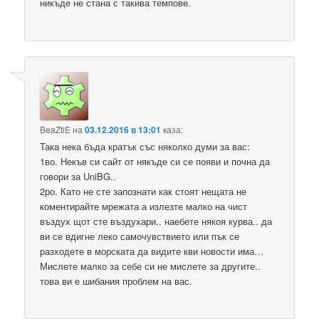
никъде не стана с такива темпове.
BeaZtiE
на
03.12.2016 в 13:01
каза:
Така нека бъда кратък със няколко думи за вас:
1во. Некъв си сайт от някъде си се появи и почна да
говори за UniBG..
2ро. Като не сте запознати как стоят нещата не
коментирайте мрежата а излезте малко на чист
въздух щот сте въздухари.. наебете някоя курва.. да
ви се вдигне леко самочувствието или пък се
разходете в морската да видите кви новости има…
Мислете малко за себе си не мислете за другите..
това ви е шибания проблем на вас.