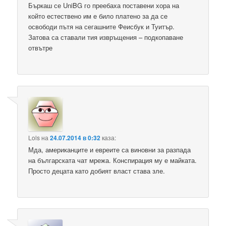
Бъркаш се UniBG го преебаха поставени хора на
който естествено им е било платено за да се
освободи пътя на сегашните Феисбук и Туитър.
Затова са ставали тия извръщения – подкопаване
отвътре
Lols
на
24.07.2014 в 0:32
каза:
Мда, американците и евреите са виновни за разпада
на българската чат мрежа. Конспирация му е майката.
Просто децата като добият власт става зле.