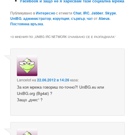
Facebook и защо не я харесвам тази социална мрежа
Публикувано в
Интересно
с етикети
Chat
,
IRC
,
Jabber
,
Skype
,
UniBG
,
администратор
,
корупция
,
сървър
,
чат
от
Abeus
.
Постоянна връзка
.
13 МНЕНИЯ ПО „
UNIBG IRC NETWORK ОЧАКВАНО СЕ Е РАЗПАДНАЛА
“
Lancelot
на
22.06.2012 в 14:26
каза:
За коя мрежа говориш по-точно?! UniBG.eu или
UniBG.org (Bg4at) ?
Защо „днес“ ?