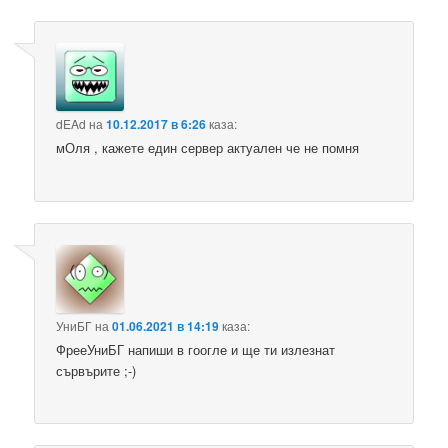
dEAd
на
10.12.2017 в 6:26
каза:
мОля , кажете един сервер актуален че не помня
УниБГ
на
01.06.2021 в 14:19
каза:
ФрееУниБГ напиши в гоогле и ще ти излезнат
сървърите ;-)