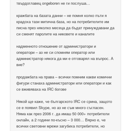
твърдоглавец ongeboren не ги послуша…
кражбата на базата данни – не помня колко пъти я
крадоха тази митична база, но на потребителите им
писна през няколко месеца да бъдат принуждавани да
си сменят паролите на никовете и каналите
надменното отношение от администратори и
оператори – аз не си спомням оператор или
администратор някога да ми е отговарял на въпрос. А
вие?
продажбата на права – всички помним какви комични
фигури станаха администратори или оператори и как
се вживяваха на IRC богове
Някой ще каже, че българското IRC се срина, защото
се е появил Skype, но аз не съм много съгласен.
Няма как през 2006 г. да имаш 50 000+ потребители
онлайн, а 2 години по-късно – 3 000… Вярно е, че
всички световни мрежи загубиха потребители, но