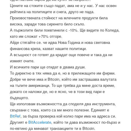
Цените на стоките също падат, ама не и у нас. У нас освен
рейтинга на политиците и снега, друго не пада.
Произвоствената стойност на млечните продукти била
висока, заради това сиренето било скъпо.
А пържолите били поевтинели с -10%. Ще видите по Коледа,
като им сложат +70% отгоре.
Айде стягайте се. че идва Нова Година и нова световна
финансова криза, казват нашите политици.
А всъщност се готвят да крадат още повече и така да ни
измият очите.
И всичките пари ще отидат в двама души.
То директно в тях няма да е, но в прилежащите им фирми.
Добре че вече има и Bitcoin, който им застрашава валутата
на тъпите американци. То ще трябва да мине доста време,
докато се наложи де, но е ясно, че в този вид пари е
бъдещето.
Ще използвам възможността да споделя два инструмента,
свързани с това, които са ми много полезни. Единият е
BitRef
, за бърза проверка кой колко пари има на адреса си.
Другият е
BitAccelerate
, който ти дава възможност по-бързо и
по-евтино да минават транзакциите ти в Bitcoin.