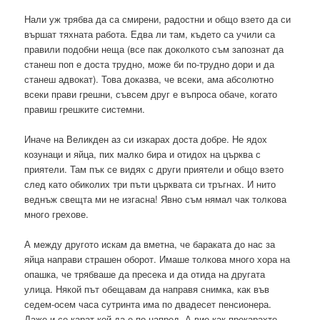
Нали уж трябва да са смирени, радостни и общо взето да си
вършат тяхната работа. Едва ли там, където са учили са
правили подобни неща (все пак доколкото съм запознат да
станеш поп е доста трудно, може би по-трудно дори и да
станеш адвокат). Това доказва, че всеки, ама абсолютно
всеки прави грешни, съвсем друг е въпроса обаче, когато
правиш грешките системни.
Иначе на Великден аз си изкарах доста добре. Не ядох
козунаци и яйца, пих малко бира и отидох на църква с
приятели. Там пък се видях с други приятели и общо взето
след като обиколих три пъти църквата си тръгнах. И нито
веднъж свещта ми не изгасна! Явно съм нямал чак толкова
много грехове.
А между другото искам да вметна, че бараката до нас за
яйца направи страшен оборот. Имаше толкова много хора на
опашка, че трябваше да пресека и да отида на другата
улица. Някой път обещавам да направя снимка, как във
седем-осем часа сутринта има по двадесет пенсионера.
Даже и се карат кой да е по-напред. А вие как прекарахте