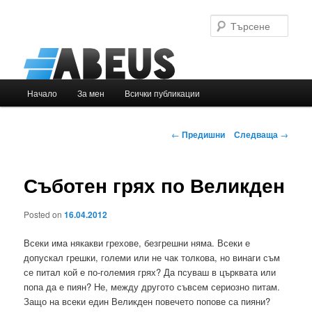
Търс
Основно
Начало
За мен
Всички публикации
Към
меню
основното
Навигация
←
Предишни
Следваща
→
в
съдържание
публикациите
Съботен грях по Великден
Posted on
16.04.2012
Всеки има някакви грехове, безгрешни няма. Всеки е
допускал грешки, големи или не чак толкова, но винаги съм
се питал кой е по-големия грях? Да псуваш в църквата или
попа да е пиян? Не, между другото съвсем сериозно питам.
Защо на всеки един Великден повечето попове са пияни?