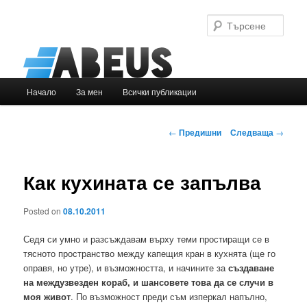
Търс
Основно
Начало
За мен
Всички публикации
Към
меню
основното
Навигация
←
Предишни
Следваща
→
в
съдържание
публикациите
Как кухината се запълва
Posted on
08.10.2011
Седя си умно и разсъждавам върху теми простиращи се в
тясното пространство между капещия кран в кухнята (ще го
оправя, но утре), и възможността, и начините за
създаване
на междузвезден кораб, и шансовете това да се случи в
моя живот
. По възможност преди съм изперкал напълно,