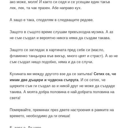
ако може, моля! И както си седя и се усещам един такъв
лек, лек, та чак празен. Абе направо кух.
А защо е така, споделям в следващите редове.
Защото в същото време слушам превъзходна музика. А аз
не съм създал и вероятно никога няма да създам такава.
Защото се загледах в картината пред себе си (масло,
фламенко танцьорка във вихър, много цвят и страст). А аз не
съм създал нищо подобно, няма и да се случи.
Кухината ми между другото взе да се запълва!
Сетих се, че
имам две дъщери и чудесна съпруга
. И се сетих, че
щерките съм ги създал аз и никой друг не може да създаде
такива. А моята добра половина е най-добрата половина на
света!
Помярвайте, преминах през двете настроения в рамките на
времето, необходимо да ги опиша!
Е, това е. До утре.