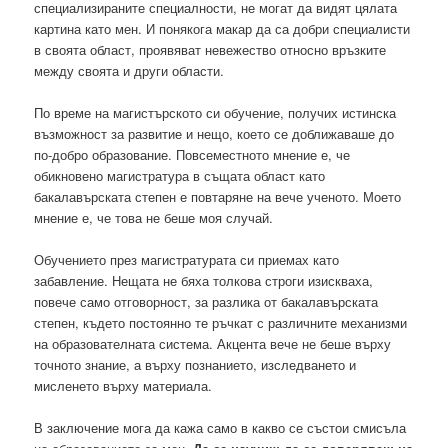
специализираните специалности, не могат да видят цялата
картина като мен. И понякога макар да са добри специалисти
в своята област, проявяват невежество относно връзките
между своята и други области.
По време на магистърското си обучение, получих истинска
възможност за развитие и нещо, което се доближаваше до
по-добро образование. Повсеместното мнение е, че
обикновено магистратура в същата област като
бакалавърската степен е повтаряне на вече ученото. Моето
мнение е, че това не беше моя случай.
Обучението през магистратурата си приемах като
забавление. Нещата не бяха толкова строги изискваха,
повече само отговорност, за разлика от бакалавърската
степен, където постоянно те ръчкат с различните механизми
на образователната система. Акцента вече не беше върху
точното знание, а върху познанието, изследването и
мисленето върху материала.
В заключение мога да кажа само в какво се състои смисъла