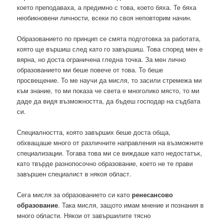
което преподаваха, а предимно с това, което бяха. Те бяха
необикновени личности, всеки по своя неповторим начин.
Образованието по принцип се смята подготовка за работата,
която ще вършиш след като го завършиш. Това според мен е
вярна, но доста ограничена гледна точка. За мен лично
образованието ми беше повече от това. То беше
просвещение. То ме научи да мисля, то засили стремежа ми
към знание, то ми показа че света е многолико място, то ми
даде да видя възможността, да бъдеш господар на съдбата
си.
Специалността, която завърших беше доста обща,
обхващаше много от различните направления на възможните
специализации. Тогава това ми се виждаше като недостатък,
като твърде разнопосочно образование, което не те прави
завършен специалист в някоя област.
Сега мисля за образованието си като
ренесансово
образование
. Така мисля, защото имам мнение и познания в
много области. Някои от завършилите тясно