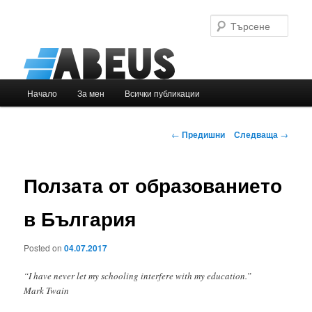
Търс
Основно
Начало
За мен
Всички публикации
Към
меню
основното
Навигация
←
Предишни
Следваща
→
в
съдържание
публикациите
Ползата от образованието
в България
Posted on
04.07.2017
“I have never let my schooling interfere with my education.”
Mark Twain