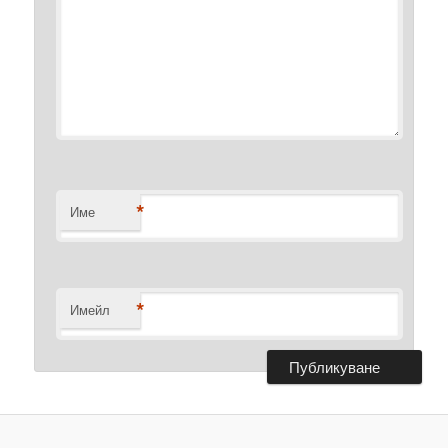
*
Име
*
Имейл