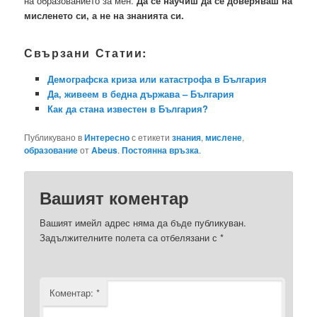
на образованието за мен.
Да се научиш да се доверяваш на
мисленето си, а не на знанията си.
Свързани Статии:
Демографска криза или катастрофа в България
Да, живеем в бедна държава – България
Как да стана известен в България?
Публикувано в
Интересно
с етикети
знания
,
мислене
,
образование
от
Abeus
.
Постоянна връзка
.
Вашият коментар
Вашият имейл адрес няма да бъде публикуван.
Задължителните полета са отбелязани с
*
Коментар:
*