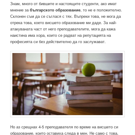
Знам, много от бившите и настоящите студенти, ако имат
мнение за
българското образование
, то не е положително.
Склонен съм да се съглася с тях. Въпреки това, не мога да
отрека това, което висшето образование ми даде. За най-
атакуваната част от него преподавателите, мога да кажа
наистина има хора, които се радват на репутацията на
професията си без действително да го заслужават.
Но аз срещнах 4-5 преподавателя по време на висшето си
образование, които оставиха следа в мен. Не само с това,